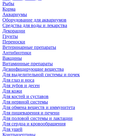
Рыбы
Корма
Аквариумы
Оборудование для аквариумов
Средства для воды и лекарства
Декорации
Грунты
Переноски
Ветеринарные препараты
Антибиотики
Вакцины
Витаминные препараты
Дезинфицирующие вещества
Для выделительной системы и почек
Для глаз и носа
Для зубов и десен
Для кожи
Для костей и суставов
Для нервной системы
Для обмена веществ и иммунитета
Для пищеварения и печени
Для половой системы и лактации
Для сердца и кровообращения
Для ушей
Контрацептивы