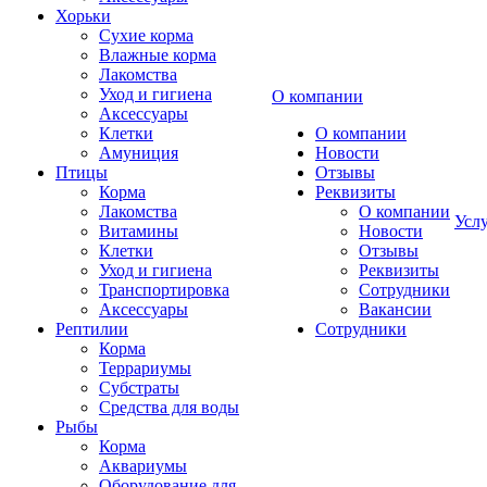
Хорьки
Сухие корма
Влажные корма
Лакомства
Уход и гигиена
О компании
Аксессуары
Клетки
О компании
Амуниция
Новости
Птицы
Отзывы
Корма
Реквизиты
Лакомства
О компании
Усл
Витамины
Новости
Клетки
Отзывы
Уход и гигиена
Реквизиты
Транспортировка
Сотрудники
Аксессуары
Вакансии
Рептилии
Сотрудники
Корма
Террариумы
Субстраты
Средства для воды
Рыбы
Корма
Аквариумы
Оборудование для