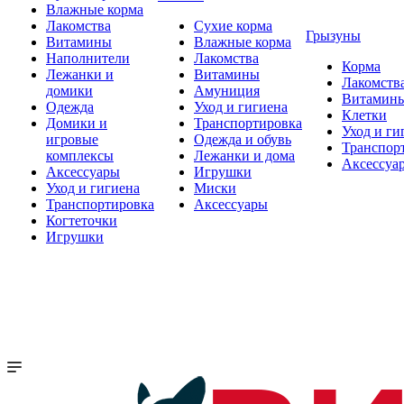
Влажные корма
Лакомства
Сухие корма
Грызуны
Витамины
Влажные корма
Наполнители
Лакомства
Корма
Лежанки и
Витамины
Лакомств
домики
Амуниция
Витамин
Одежда
Уход и гигиена
Клетки
Домики и
Транспортировка
Уход и ги
игровые
Одежда и обувь
Транспор
комплексы
Лежанки и дома
Аксессуа
Аксессуары
Игрушки
Уход и гигиена
Миски
Транспортировка
Аксессуары
Когтеточки
Игрушки