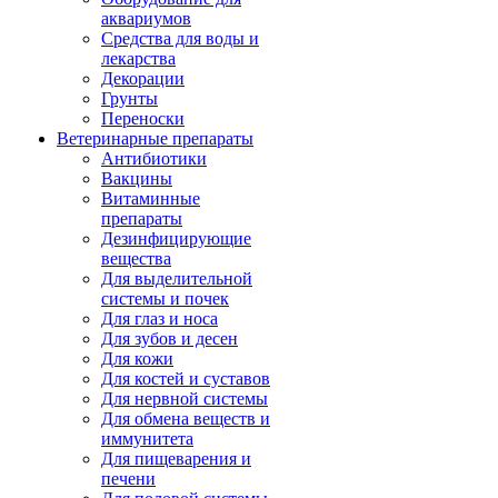
аквариумов
Средства для воды и
лекарства
Декорации
Грунты
Переноски
Ветеринарные препараты
Антибиотики
Вакцины
Витаминные
препараты
Дезинфицирующие
вещества
Для выделительной
системы и почек
Для глаз и носа
Для зубов и десен
Для кожи
Для костей и суставов
Для нервной системы
Для обмена веществ и
иммунитета
Для пищеварения и
печени