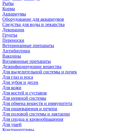
Рыбы
Корма
Аквариумы
Оборудование для аквариумов
Средства для воды и лекарства
Декорации
Грунты
Переноски
Ветеринарные препараты
Антибиотики
Вакцины
Витаминные препараты
Дезинфицирующие вещества
Для выделительной системы и почек
Для глаз и носа
Для зубов и десен
Для кожи
Для костей и суставов
Для нервной системы
Для обмена веществ и иммунитета
Для пищеварения и печени
Для половой системы и лактации
Для сердца и кровообращения
Для ушей
Контрацептивы