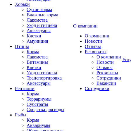
Хорьки
Сухие корма
Влажные корма
Лакомства
Уход и гигиена
О компании
Аксессуары
Клетки
О компании
Амуниция
Новости
Птицы
Отзывы
Корма
Реквизиты
Лакомства
О компании
Усл
Витамины
Новости
Клетки
Отзывы
Уход и гигиена
Реквизиты
Транспортировка
Сотрудники
Аксессуары
Вакансии
Рептилии
Сотрудники
Корма
Террариумы
Субстраты
Средства для воды
Рыбы
Корма
Аквариумы
Оборудование для