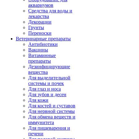
аквариумов
Средства для воды и
лекарства
Декорации
Грунты
Переноски
Ветеринарные препараты
Антибиотики
Вакцины
Витаминные
препараты
Дезинфицирующие
вещества
Для выделительной
системы и почек
Для глаз и носа
Для зубов и десен
Для кожи
Для костей и суставов
Для нервной системы
Для обмена веществ и
иммунитета
Для пищеварения и
печени