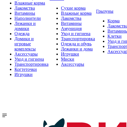
Влажные корма
Лакомства
Сухие корма
Грызуны
Витамины
Влажные корма
Наполнители
Лакомства
Корма
Лежанки и
Витамины
Лакомств
домики
Амуниция
Витамин
Одежда
Уход и гигиена
Клетки
Домики и
Транспортировка
Уход и ги
игровые
Одежда и обувь
Транспор
комплексы
Лежанки и дома
Аксессуа
Аксессуары
Игрушки
Уход и гигиена
Миски
Транспортировка
Аксессуары
Когтеточки
Игрушки