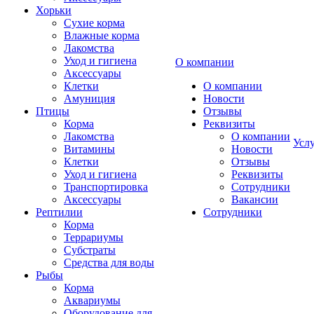
Хорьки
Сухие корма
Влажные корма
Лакомства
Уход и гигиена
О компании
Аксессуары
Клетки
О компании
Амуниция
Новости
Птицы
Отзывы
Корма
Реквизиты
Лакомства
О компании
Усл
Витамины
Новости
Клетки
Отзывы
Уход и гигиена
Реквизиты
Транспортировка
Сотрудники
Аксессуары
Вакансии
Рептилии
Сотрудники
Корма
Террариумы
Субстраты
Средства для воды
Рыбы
Корма
Аквариумы
Оборудование для