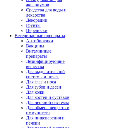
аквариумов
Средства для воды и
лекарства
Декорации
Грунты
Переноски
Ветеринарные препараты
Антибиотики
Вакцины
Витаминные
препараты
Дезинфицирующие
вещества
Для выделительной
системы и почек
Для глаз и носа
Для зубов и десен
Для кожи
Для костей и суставов
Для нервной системы
Для обмена веществ и
иммунитета
Для пищеварения и
печени