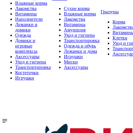
Влажные корма
Лакомства
Сухие корма
Грызуны
Витамины
Влажные корма
Наполнители
Лакомства
Корма
Лежанки и
Витамины
Лакомств
домики
Амуниция
Витамин
Одежда
Уход и гигиена
Клетки
Домики и
Транспортировка
Уход и ги
игровые
Одежда и обувь
Транспор
комплексы
Лежанки и дома
Аксессуа
Аксессуары
Игрушки
Уход и гигиена
Миски
Транспортировка
Аксессуары
Когтеточки
Игрушки