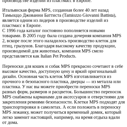
производстве изделий из пластмасс в Европе.
Итальянская фирма MPS, созданная более 40 лет назад
Тамьоццо Джованни Баттиста (Tamiozzo Giovanni Battista),
является одним из лидеров в производстве изделий из
пластмасс в Европе.
C 1996 года каталог постоянно пополняется новыми
товарами. В 2005 году была создана дочерняя компания MPS
2, вскоре после этого наладилось производство клеток для
птиц, грызунов. Благодаря высокому качеству продукции,
производимой для животных, компания MPS смело
представляется как Italian Pet Products.
Переноски для кошек и собак MPS прекрасно сочетают в себе
высокое качество, доступную цену и яркий оригинальный
дизайн. Основная часть клеток MPS изготавливается из
прочного и безопасного пластика, дверцы — из металла или
пластика. У нас вы можете приобрести переноски MPS
разных форм, размеров и расцветок. Большинство переносок
MPS снабжены карманами для аксессуаров и отверстиями для
закрепления ремнями безопасности. Клетки MPS подходят для
транспортировки в самолетах. А если положить в переноску
MPS лежанку, может получиться временный домик, который
легко заменит настоящий, например, на время отдыха вдали
от дома.