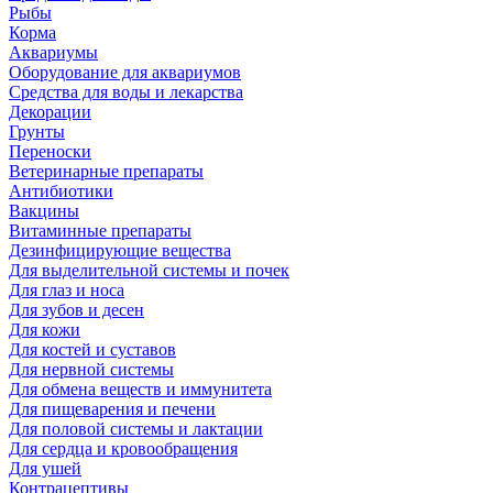
Рыбы
Корма
Аквариумы
Оборудование для аквариумов
Средства для воды и лекарства
Декорации
Грунты
Переноски
Ветеринарные препараты
Антибиотики
Вакцины
Витаминные препараты
Дезинфицирующие вещества
Для выделительной системы и почек
Для глаз и носа
Для зубов и десен
Для кожи
Для костей и суставов
Для нервной системы
Для обмена веществ и иммунитета
Для пищеварения и печени
Для половой системы и лактации
Для сердца и кровообращения
Для ушей
Контрацептивы