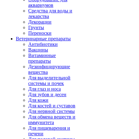
аквариумов
Средства для воды и
лекарства
Декорации
Грунты
Переноски
Ветеринарные препараты
Антибиотики
Вакцины
Витаминные
препараты
Дезинфицирующие
вещества
Для выделительной
системы и почек
Для глаз и носа
Для зубов и десен
Для кожи
Для костей и суставов
Для нервной системы
Для обмена веществ и
иммунитета
Для пищеварения и
печени