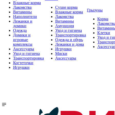
Влажные корма
Лакомства
Сухие корма
Грызуны
Витамины
Влажные корма
Наполнители
Лакомства
Корма
Лежанки и
Витамины
Лакомств
домики
Амуниция
Витамин
Одежда
Уход и гигиена
Клетки
Домики и
Транспортировка
Уход и ги
игровые
Одежда и обувь
Транспор
комплексы
Лежанки и дома
Аксессуа
Аксессуары
Игрушки
Уход и гигиена
Миски
Транспортировка
Аксессуары
Когтеточки
Игрушки