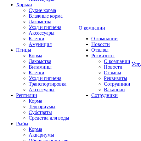
Хорьки
Сухие корма
Влажные корма
Лакомства
Уход и гигиена
О компании
Аксессуары
Клетки
О компании
Амуниция
Новости
Птицы
Отзывы
Корма
Реквизиты
Лакомства
О компании
Усл
Витамины
Новости
Клетки
Отзывы
Уход и гигиена
Реквизиты
Транспортировка
Сотрудники
Аксессуары
Вакансии
Рептилии
Сотрудники
Корма
Террариумы
Субстраты
Средства для воды
Рыбы
Корма
Аквариумы
Оборудование для