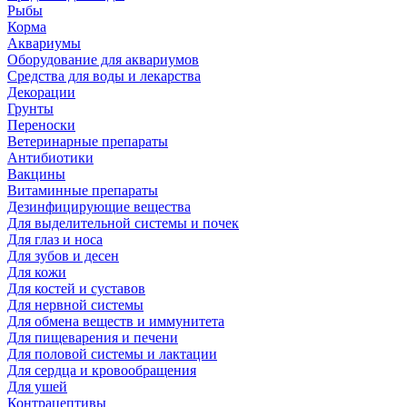
Рыбы
Корма
Аквариумы
Оборудование для аквариумов
Средства для воды и лекарства
Декорации
Грунты
Переноски
Ветеринарные препараты
Антибиотики
Вакцины
Витаминные препараты
Дезинфицирующие вещества
Для выделительной системы и почек
Для глаз и носа
Для зубов и десен
Для кожи
Для костей и суставов
Для нервной системы
Для обмена веществ и иммунитета
Для пищеварения и печени
Для половой системы и лактации
Для сердца и кровообращения
Для ушей
Контрацептивы