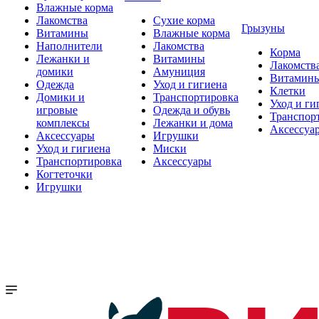
Влажные корма
Лакомства
Сухие корма
Грызуны
Витамины
Влажные корма
Наполнители
Лакомства
Корма
Лежанки и
Витамины
Лакомств
домики
Амуниция
Витамин
Одежда
Уход и гигиена
Клетки
Домики и
Транспортировка
Уход и ги
игровые
Одежда и обувь
Транспор
комплексы
Лежанки и дома
Аксессуа
Аксессуары
Игрушки
Уход и гигиена
Миски
Транспортировка
Аксессуары
Когтеточки
Игрушки