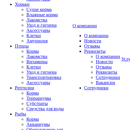
Хорьки
Сухие корма
Влажные корма
Лакомства
Уход и гигиена
О компании
Аксессуары
Клетки
О компании
Амуниция
Новости
Птицы
Отзывы
Корма
Реквизиты
Лакомства
О компании
Усл
Витамины
Новости
Клетки
Отзывы
Уход и гигиена
Реквизиты
Транспортировка
Сотрудники
Аксессуары
Вакансии
Рептилии
Сотрудники
Корма
Террариумы
Субстраты
Средства для воды
Рыбы
Корма
Аквариумы
Оборудование для