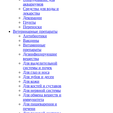
аквариумов
Средства для воды и
лекарства
Декорации
Грунты
Переноски
Ветеринарные препараты
Антибиотики
Вакцины
Витаминные
препараты
Дезинфицирующие
вещества
Для выделительной
системы и почек
Для глаз и носа
Для зубов и десен
Для кожи
Для костей и суставов
Для нервной системы
Для обмена веществ и
иммунитета
Для пищеварения и
печени