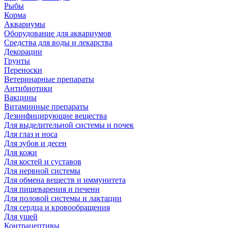
Рыбы
Корма
Аквариумы
Оборудование для аквариумов
Средства для воды и лекарства
Декорации
Грунты
Переноски
Ветеринарные препараты
Антибиотики
Вакцины
Витаминные препараты
Дезинфицирующие вещества
Для выделительной системы и почек
Для глаз и носа
Для зубов и десен
Для кожи
Для костей и суставов
Для нервной системы
Для обмена веществ и иммунитета
Для пищеварения и печени
Для половой системы и лактации
Для сердца и кровообращения
Для ушей
Контрацептивы