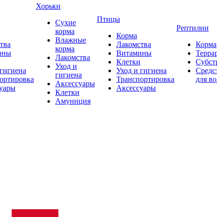
Хорьки
Птицы
Сухие
Рептилии
корма
Корма
Влажные
тва
Лакомства
Корма
корма
ины
Витамины
Терра
Лакомства
Клетки
Субст
Уход и
 гигиена
Уход и гигиена
Средс
гигиена
ортировка
Транспортировка
для в
Аксессуары
уары
Аксессуары
Клетки
Амуниция