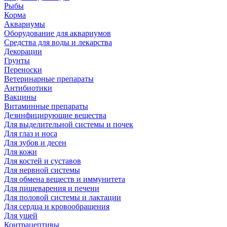
Рыбы
Корма
Аквариумы
Оборудование для аквариумов
Средства для воды и лекарства
Декорации
Грунты
Переноски
Ветеринарные препараты
Антибиотики
Вакцины
Витаминные препараты
Дезинфицирующие вещества
Для выделительной системы и почек
Для глаз и носа
Для зубов и десен
Для кожи
Для костей и суставов
Для нервной системы
Для обмена веществ и иммунитета
Для пищеварения и печени
Для половой системы и лактации
Для сердца и кровообращения
Для ушей
Контрацептивы