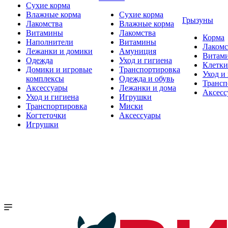
Сухие корма
Влажные корма
Сухие корма
Грызуны
Лакомства
Влажные корма
Витамины
Лакомства
Корма
Наполнители
Витамины
Лакомс
Лежанки и домики
Амуниция
Витам
Одежда
Уход и гигиена
Клетки
Домики и игровые
Транспортировка
Уход и
комплексы
Одежда и обувь
Трансп
Аксессуары
Лежанки и дома
Аксесс
Уход и гигиена
Игрушки
Транспортировка
Миски
Когтеточки
Аксессуары
Игрушки