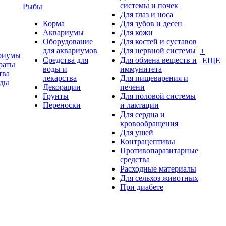
системы и почек
Рыбы
Для глаз и носа
Корма
Для зубов и десен
Аквариумы
Для кожи
Оборудование
Для костей и суставов
для аквариумов
Для нервной системы
+
риумы
Средства для
Для обмена веществ и
ЕЩЕ
раты
воды и
иммунитета
тва
лекарства
Для пищеварения и
оды
Декорации
печени
Грунты
Для половой системы
Переноски
и лактации
Для сердца и
кровообращения
Для ушей
Контрацептивы
Противопаразитарные
средства
Расходные материалы
Для сельхоз животных
При диабете