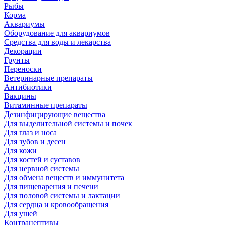
Рыбы
Корма
Аквариумы
Оборудование для аквариумов
Средства для воды и лекарства
Декорации
Грунты
Переноски
Ветеринарные препараты
Антибиотики
Вакцины
Витаминные препараты
Дезинфицирующие вещества
Для выделительной системы и почек
Для глаз и носа
Для зубов и десен
Для кожи
Для костей и суставов
Для нервной системы
Для обмена веществ и иммунитета
Для пищеварения и печени
Для половой системы и лактации
Для сердца и кровообращения
Для ушей
Контрацептивы