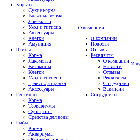
Хорьки
Сухие корма
Влажные корма
Лакомства
Уход и гигиена
О компании
Аксессуары
Клетки
О компании
Амуниция
Новости
Птицы
Отзывы
Корма
Реквизиты
Лакомства
О компании
Усл
Витамины
Новости
Клетки
Отзывы
Уход и гигиена
Реквизиты
Транспортировка
Сотрудники
Аксессуары
Вакансии
Рептилии
Сотрудники
Корма
Террариумы
Субстраты
Средства для воды
Рыбы
Корма
Аквариумы
Оборудование для