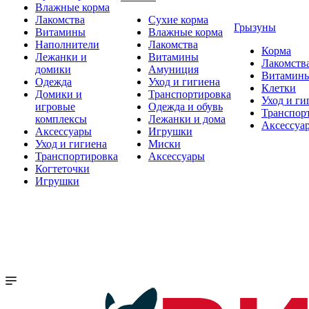
Влажные корма
Лакомства
Сухие корма
Грызуны
Витамины
Влажные корма
Наполнители
Лакомства
Корма
Лежанки и
Витамины
Лакомств
домики
Амуниция
Витамин
Одежда
Уход и гигиена
Клетки
Домики и
Транспортировка
Уход и ги
игровые
Одежда и обувь
Транспор
комплексы
Лежанки и дома
Аксессуа
Аксессуары
Игрушки
Уход и гигиена
Миски
Транспортировка
Аксессуары
Когтеточки
Игрушки