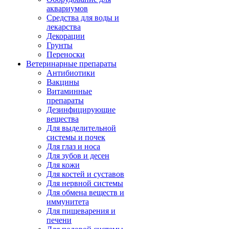
аквариумов
Средства для воды и
лекарства
Декорации
Грунты
Переноски
Ветеринарные препараты
Антибиотики
Вакцины
Витаминные
препараты
Дезинфицирующие
вещества
Для выделительной
системы и почек
Для глаз и носа
Для зубов и десен
Для кожи
Для костей и суставов
Для нервной системы
Для обмена веществ и
иммунитета
Для пищеварения и
печени