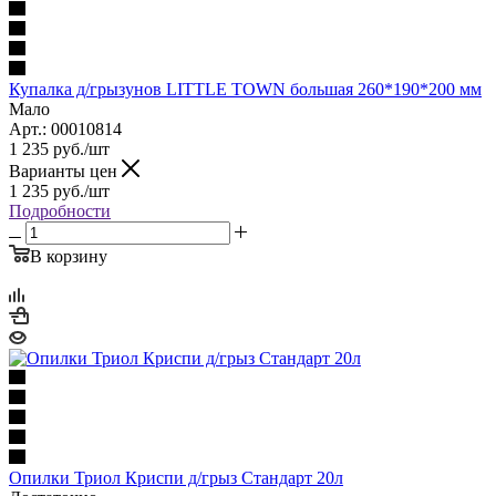
Купалка д/грызунов LITTLE TOWN большая 260*190*200 мм
Мало
Арт.: 00010814
1 235
руб.
/шт
Варианты цен
1 235
руб.
/шт
Подробности
В корзину
Опилки Триол Криспи д/грыз Стандарт 20л