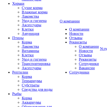
Хорьки
Сухие корма
Влажные корма
Лакомства
Уход и гигиена
О компании
Аксессуары
Клетки
О компании
Амуниция
Новости
Птицы
Отзывы
Корма
Реквизиты
Лакомства
О компании
Усл
Витамины
Новости
Клетки
Отзывы
Уход и гигиена
Реквизиты
Транспортировка
Сотрудники
Аксессуары
Вакансии
Рептилии
Сотрудники
Корма
Террариумы
Субстраты
Средства для воды
Рыбы
Корма
Аквариумы
Оборудование для