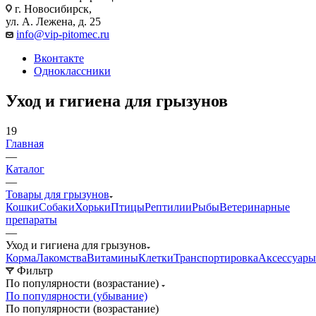
г. Новосибирск,
ул. А. Лежена, д. 25
info@vip-pitomec.ru
Вконтакте
Одноклассники
Уход и гигиена для грызунов
19
Главная
—
Каталог
—
Товары для грызунов
Кошки
Собаки
Хорьки
Птицы
Рептилии
Рыбы
Ветеринарные
препараты
—
Уход и гигиена для грызунов
Корма
Лакомства
Витамины
Клетки
Транспортировка
Аксессуары
Фильтр
По популярности (возрастание)
По популярности (убывание)
По популярности (возрастание)