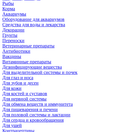
Рыбы
Корма
Аквариумы
Оборудование для аквариумов
Средства для воды и лекарства
Декорации
Грунты
Переноски
Ветеринарные препараты
Антибиотики
Вакцины
Витаминные препараты
Дезинфицирующие вещества
Для выделительной системы и почек
Для глаз и носа
Для зубов и десен
Для кожи
Для костей и суставов
Для нервной системы
Для обмена веществ и иммунитета
Для пищеварения и печени
Для половой системы и лактации
Для сердца и кровообращения
Для ушей
Контрацептивы