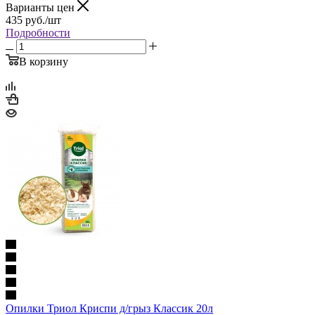
Варианты цен
435
руб.
/шт
Подробности
В корзину
Опилки Триол Криспи д/грыз Классик 20л