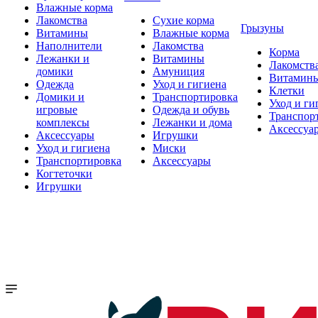
Влажные корма
Лакомства
Сухие корма
Грызуны
Витамины
Влажные корма
Наполнители
Лакомства
Корма
Лежанки и
Витамины
Лакомств
домики
Амуниция
Витамин
Одежда
Уход и гигиена
Клетки
Домики и
Транспортировка
Уход и ги
игровые
Одежда и обувь
Транспор
комплексы
Лежанки и дома
Аксессуа
Аксессуары
Игрушки
Уход и гигиена
Миски
Транспортировка
Аксессуары
Когтеточки
Игрушки