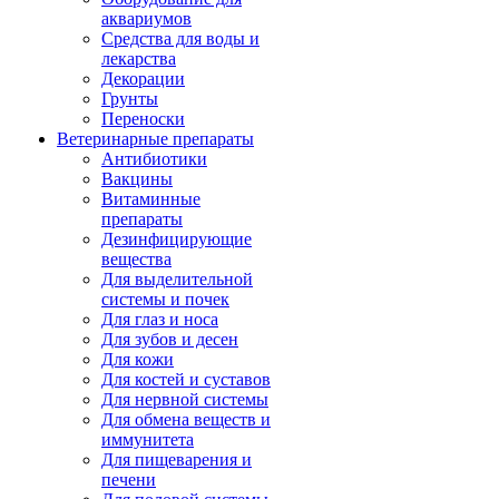
аквариумов
Средства для воды и
лекарства
Декорации
Грунты
Переноски
Ветеринарные препараты
Антибиотики
Вакцины
Витаминные
препараты
Дезинфицирующие
вещества
Для выделительной
системы и почек
Для глаз и носа
Для зубов и десен
Для кожи
Для костей и суставов
Для нервной системы
Для обмена веществ и
иммунитета
Для пищеварения и
печени