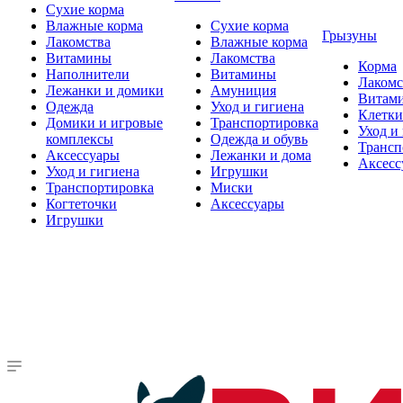
Сухие корма
Влажные корма
Сухие корма
Грызуны
Лакомства
Влажные корма
Витамины
Лакомства
Корма
Наполнители
Витамины
Лакомс
Лежанки и домики
Амуниция
Витам
Одежда
Уход и гигиена
Клетки
Домики и игровые
Транспортировка
Уход и
комплексы
Одежда и обувь
Трансп
Аксессуары
Лежанки и дома
Аксесс
Уход и гигиена
Игрушки
Транспортировка
Миски
Когтеточки
Аксессуары
Игрушки