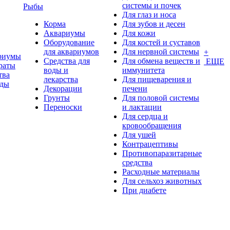
системы и почек
Рыбы
Для глаз и носа
Корма
Для зубов и десен
Аквариумы
Для кожи
Оборудование
Для костей и суставов
для аквариумов
Для нервной системы
+
риумы
Средства для
Для обмена веществ и
ЕЩЕ
раты
воды и
иммунитета
тва
лекарства
Для пищеварения и
оды
Декорации
печени
Грунты
Для половой системы
Переноски
и лактации
Для сердца и
кровообращения
Для ушей
Контрацептивы
Противопаразитарные
средства
Расходные материалы
Для сельхоз животных
При диабете