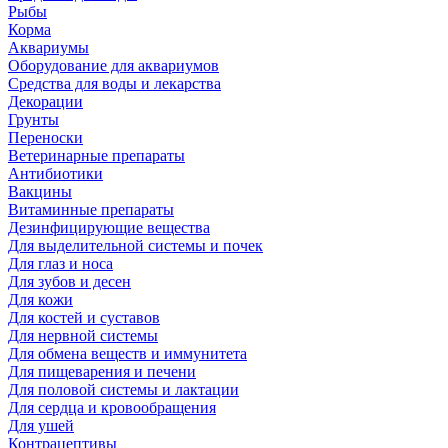
Рыбы
Корма
Аквариумы
Оборудование для аквариумов
Средства для воды и лекарства
Декорации
Грунты
Переноски
Ветеринарные препараты
Антибиотики
Вакцины
Витаминные препараты
Дезинфицирующие вещества
Для выделительной системы и почек
Для глаз и носа
Для зубов и десен
Для кожи
Для костей и суставов
Для нервной системы
Для обмена веществ и иммунитета
Для пищеварения и печени
Для половой системы и лактации
Для сердца и кровообращения
Для ушей
Контрацептивы