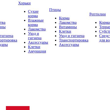
Хорьки
Птицы
Сухие
Рептилии
корма
Корма
Влажные
тва
Лакомства
Корма
корма
ины
Витамины
Терра
Лакомства
Клетки
Субст
Уход и
 гигиена
Уход и гигиена
Средс
гигиена
ортировка
Транспортировка
для в
Аксессуары
уары
Аксессуары
Клетки
Амуниция