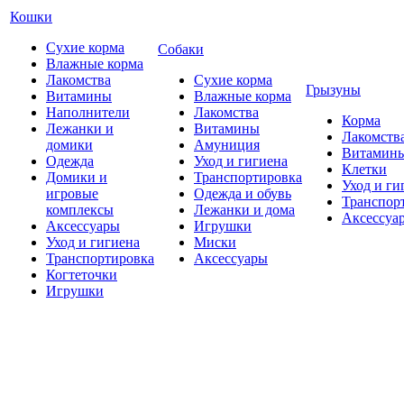
Кошки
Сухие корма
Собаки
Влажные корма
Лакомства
Сухие корма
Грызуны
Витамины
Влажные корма
Наполнители
Лакомства
Корма
Лежанки и
Витамины
Лакомств
домики
Амуниция
Витамин
Одежда
Уход и гигиена
Клетки
Домики и
Транспортировка
Уход и ги
игровые
Одежда и обувь
Транспор
комплексы
Лежанки и дома
Аксессуа
Аксессуары
Игрушки
Уход и гигиена
Миски
Транспортировка
Аксессуары
Когтеточки
Игрушки