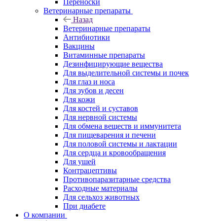
Переноски
Ветеринарные препараты
Назад
Ветеринарные препараты
Антибиотики
Вакцины
Витаминные препараты
Дезинфицирующие вещества
Для выделительной системы и почек
Для глаз и носа
Для зубов и десен
Для кожи
Для костей и суставов
Для нервной системы
Для обмена веществ и иммунитета
Для пищеварения и печени
Для половой системы и лактации
Для сердца и кровообращения
Для ушей
Контрацептивы
Противопаразитарные средства
Расходные материалы
Для сельхоз животных
При диабете
О компании