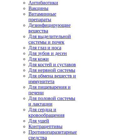
Антибиотики
Вакцины
Витаминные
препараты
Дезинфицирующие
вещества
Для выделительной
системы и почек
Для глаз и носа
Для зубов и десен
Для кожи
Для костей и суставов
Для нервной системы
Для обмена веществ и
иммунитета
Для пищеварения и
печени
Для половой системы
и лактации
Для сердца и
кровообращения
Для ушей
Контрацептивы
Противопаразитарные
средства