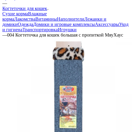
—
Когтеточки для кошек
Сухие корма
Влажные
корма
Лакомства
Витамины
Наполнители
Лежанки и
домики
Одежда
Домики и игровые комплексы
Аксессуары
Уход
и гигиена
Транспортировка
Игрушки
—
004 Когтеточка для кошек большая с пропиткой МяуХаус