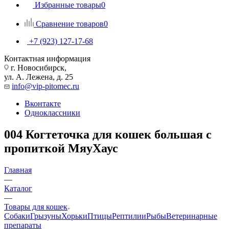
Избранные товары
0
Сравнение товаров
0
+7 (923) 127-17-68
Контактная информация
г. Новосибирск,
ул. А. Лежена, д. 25
info@vip-pitomec.ru
Вконтакте
Одноклассники
004 Когтеточка для кошек большая с
пропиткой МяуХаус
Главная
—
Каталог
—
Товары для кошек
Собаки
Грызуны
Хорьки
Птицы
Рептилии
Рыбы
Ветеринарные
препараты