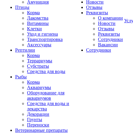
Амуниция
Новости
Птицы
Отзывы
Корма
Реквизиты
Лакомства
О компании
Усл
Витамины
Новости
Клетки
Отзывы
Уход и гигиена
Реквизиты
Транспортировка
Сотрудники
Аксессуары
Вакансии
Рептилии
Сотрудники
Корма
Террариумы
Субстраты
Средства для воды
Рыбы
Корма
Аквариумы
Оборудование для
аквариумов
Средства для воды и
лекарства
Декорации
Грунты
Переноски
Ветеринарные препараты