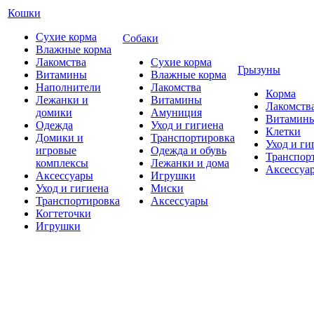
Кошки
Сухие корма
Собаки
Влажные корма
Лакомства
Сухие корма
Грызуны
Витамины
Влажные корма
Наполнители
Лакомства
Корма
Лежанки и
Витамины
Лакомств
домики
Амуниция
Витамин
Одежда
Уход и гигиена
Клетки
Домики и
Транспортировка
Уход и ги
игровые
Одежда и обувь
Транспор
комплексы
Лежанки и дома
Аксессуа
Аксессуары
Игрушки
Уход и гигиена
Миски
Транспортировка
Аксессуары
Когтеточки
Игрушки