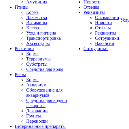
Амуниция
Новости
Птицы
Отзывы
Корма
Реквизиты
Лакомства
О компании
Усл
Витамины
Новости
Клетки
Отзывы
Уход и гигиена
Реквизиты
Транспортировка
Сотрудники
Аксессуары
Вакансии
Рептилии
Сотрудники
Корма
Террариумы
Субстраты
Средства для воды
Рыбы
Корма
Аквариумы
Оборудование для
аквариумов
Средства для воды и
лекарства
Декорации
Грунты
Переноски
Ветеринарные препараты