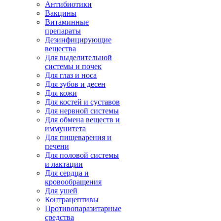
Антибиотики
Вакцины
Витаминные
препараты
Дезинфицирующие
вещества
Для выделительной
системы и почек
Для глаз и носа
Для зубов и десен
Для кожи
Для костей и суставов
Для нервной системы
Для обмена веществ и
иммунитета
Для пищеварения и
печени
Для половой системы
и лактации
Для сердца и
кровообращения
Для ушей
Контрацептивы
Противопаразитарные
средства