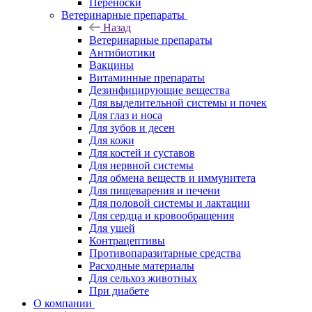
Переноски
Ветеринарные препараты
Назад
Ветеринарные препараты
Антибиотики
Вакцины
Витаминные препараты
Дезинфицирующие вещества
Для выделительной системы и почек
Для глаз и носа
Для зубов и десен
Для кожи
Для костей и суставов
Для нервной системы
Для обмена веществ и иммунитета
Для пищеварения и печени
Для половой системы и лактации
Для сердца и кровообращения
Для ушей
Контрацептивы
Противопаразитарные средства
Расходные материалы
Для сельхоз животных
При диабете
О компании