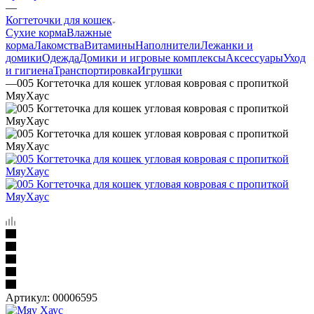
—
Когтеточки для кошек
Сухие корма
Влажные
корма
Лакомства
Витамины
Наполнители
Лежанки и
домики
Одежда
Домики и игровые комплексы
Аксессуары
Уход
и гигиена
Транспортировка
Игрушки
—
005 Когтеточка для кошек угловая ковровая с пропиткой
МяуХаус
Артикул:
00006595