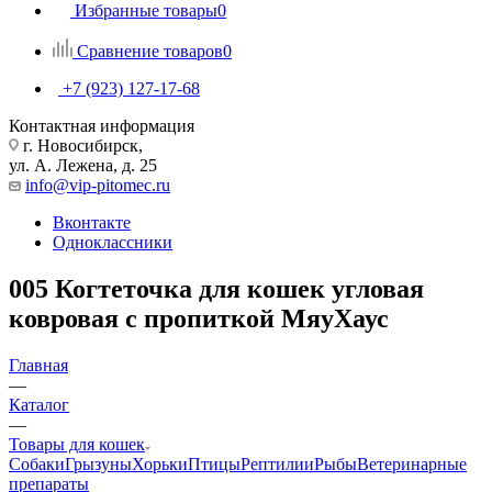
Избранные товары
0
Сравнение товаров
0
+7 (923) 127-17-68
Контактная информация
г. Новосибирск,
ул. А. Лежена, д. 25
info@vip-pitomec.ru
Вконтакте
Одноклассники
005 Когтеточка для кошек угловая
ковровая с пропиткой МяуХаус
Главная
—
Каталог
—
Товары для кошек
Собаки
Грызуны
Хорьки
Птицы
Рептилии
Рыбы
Ветеринарные
препараты