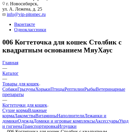
г. Новосибирск,
ул. А. Лежена, д. 25
info@vip-pitomec.ru
Вконтакте
Одноклассники
006 Когтеточка для кошек Столбик с
квадратным основанием МяуХаус
Главная
—
Каталог
—
Товары для кошек
Собаки
Грызуны
Хорьки
Птицы
Рептилии
Рыбы
Ветеринарные
препараты
—
Когтеточки для кошек
Сухие корма
Влажные
корма
Лакомства
Витамины
Наполнители
Лежанки и
домики
Одежда
Домики и игровые комплексы
Аксессуары
Уход
и гигиена
Транспортировка
Игрушки
—
006 Когтеточка для кошек Столбик с квадратным