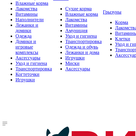
Влажные корма
Лакомства
Сухие корма
Грызуны
Витамины
Влажные корма
Наполнители
Лакомства
Корма
Лежанки и
Витамины
Лакомств
домики
Амуниция
Витамин
Одежда
Уход и гигиена
Клетки
Домики и
Транспортировка
Уход и ги
игровые
Одежда и обувь
Транспор
комплексы
Лежанки и дома
Аксессуа
Аксессуары
Игрушки
Уход и гигиена
Миски
Транспортировка
Аксессуары
Когтеточки
Игрушки