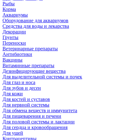
Рыбы
Корма
Аквариумы
Оборудование для аквариумов
Средства для воды и лекарства
Декорации
Грунты
Переноски
Ветеринарные препараты
Антибиотики
Вакцины
Витаминные препараты
Дезинфицирующие вещества
Для выделительной системы и почек
Для глаз и носа
Для зубов и десен
Для кожи
Для костей и суставов
Для нервной системы
Для обмена веществ и иммунитета
Для пищеварения и печени
Для половой системы и лактации
Для сердца и кровообращения
Для ушей
Контрацептивы