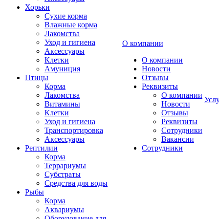
Хорьки
Сухие корма
Влажные корма
Лакомства
Уход и гигиена
О компании
Аксессуары
Клетки
О компании
Амуниция
Новости
Птицы
Отзывы
Корма
Реквизиты
Лакомства
О компании
Усл
Витамины
Новости
Клетки
Отзывы
Уход и гигиена
Реквизиты
Транспортировка
Сотрудники
Аксессуары
Вакансии
Рептилии
Сотрудники
Корма
Террариумы
Субстраты
Средства для воды
Рыбы
Корма
Аквариумы
Оборудование для