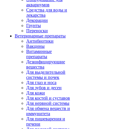
аквариумов
Средства для воды и
лекарства
Декорации
Грунты
Переноски
Ветеринарные препараты
Антибиотики
Вакцины
Витаминные
препараты
Дезинфицирующие
вещества
Для выделительной
системы и почек
Для глаз и носа
Для зубов и десен
Для кожи
Для костей и суставов
Для нервной системы
Для обмена веществ и
иммунитета
Для пищеварения и
печени