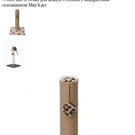
основанием МяуХаус