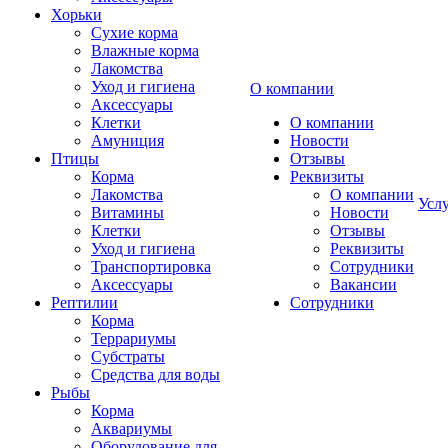
Хорьки
Сухие корма
Влажные корма
Лакомства
Уход и гигиена
О компании
Аксессуары
Клетки
О компании
Амуниция
Новости
Птицы
Отзывы
Корма
Реквизиты
Лакомства
О компании
Усл
Витамины
Новости
Клетки
Отзывы
Уход и гигиена
Реквизиты
Транспортировка
Сотрудники
Аксессуары
Вакансии
Рептилии
Сотрудники
Корма
Террариумы
Субстраты
Средства для воды
Рыбы
Корма
Аквариумы
Оборудование для