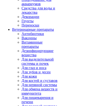
аквариумов
Средства для воды и
лекарства
Декорации
Грунты
Переноски
Ветеринарные препараты
Антибиотики
Вакцины
Витаминные
препараты
Дезинфицирующие
вещества
Для выделительной
системы и почек
Для глаз и носа
Для зубов и десен
Для кожи
Для костей и суставов
Для нервной системы
Для обмена веществ и
иммунитета
Для пищеварения и
печени