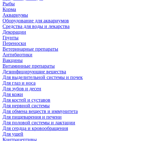
Рыбы
Корма
Аквариумы
Оборудование для аквариумов
Средства для воды и лекарства
Декорации
Грунты
Переноски
Ветеринарные препараты
Антибиотики
Вакцины
Витаминные препараты
Дезинфицирующие вещества
Для выделительной системы и почек
Для глаз и носа
Для зубов и десен
Для кожи
Для костей и суставов
Для нервной системы
Для обмена веществ и иммунитета
Для пищеварения и печени
Для половой системы и лактации
Для сердца и кровообращения
Для ушей
Контрацептивы