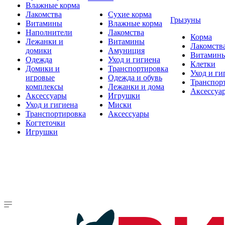
Влажные корма
Лакомства
Сухие корма
Грызуны
Витамины
Влажные корма
Наполнители
Лакомства
Корма
Лежанки и
Витамины
Лакомств
домики
Амуниция
Витамин
Одежда
Уход и гигиена
Клетки
Домики и
Транспортировка
Уход и ги
игровые
Одежда и обувь
Транспор
комплексы
Лежанки и дома
Аксессуа
Аксессуары
Игрушки
Уход и гигиена
Миски
Транспортировка
Аксессуары
Когтеточки
Игрушки