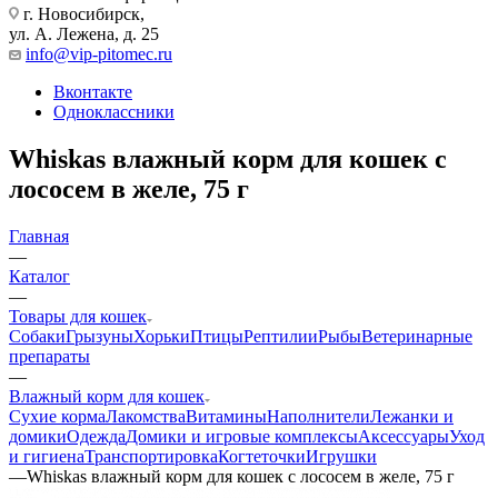
г. Новосибирск,
ул. А. Лежена, д. 25
info@vip-pitomec.ru
Вконтакте
Одноклассники
Whiskas влажный корм для кошек с
лососем в желе, 75 г
Главная
—
Каталог
—
Товары для кошек
Собаки
Грызуны
Хорьки
Птицы
Рептилии
Рыбы
Ветеринарные
препараты
—
Влажный корм для кошек
Сухие корма
Лакомства
Витамины
Наполнители
Лежанки и
домики
Одежда
Домики и игровые комплексы
Аксессуары
Уход
и гигиена
Транспортировка
Когтеточки
Игрушки
—
Whiskas влажный корм для кошек с лососем в желе, 75 г