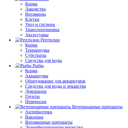
Корма
Лакомства
Витамины
Клетки
Уход и гигиена
Транспортировка
Аксессуары
Рептилии
Корма
Террариумы
Субстраты
Средства для воды
Рыбы
Корма
Аквариумы
Оборудование для аквариумов
Средства для воды и лекарства
Декорации
Грунты
Переноски
Ветеринарные препараты
Антибиотики
Вакцины
Витаминные препараты
Дезинфицирующие вещества