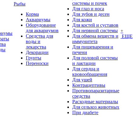
системы и почек
Рыбы
Для глаз и носа
Корма
Для зубов и десен
Аквариумы
Для кожи
Оборудование
Для костей и суставов
для аквариумов
Для нервной системы
+
риумы
Средства для
Для обмена веществ и
ЕЩЕ
раты
воды и
иммунитета
тва
лекарства
Для пищеварения и
оды
Декорации
печени
Грунты
Для половой системы
Переноски
и лактации
Для сердца и
кровообращения
Для ушей
Контрацептивы
Противопаразитарные
средства
Расходные материалы
Для сельхоз животных
При диабете