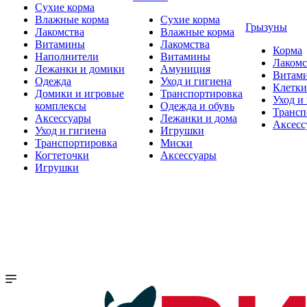
Сухие корма
Влажные корма
Сухие корма
Грызуны
Лакомства
Влажные корма
Витамины
Лакомства
Корма
Наполнители
Витамины
Лакомс
Лежанки и домики
Амуниция
Витам
Одежда
Уход и гигиена
Клетки
Домики и игровые
Транспортировка
Уход и
комплексы
Одежда и обувь
Трансп
Аксессуары
Лежанки и дома
Аксесс
Уход и гигиена
Игрушки
Транспортировка
Миски
Когтеточки
Аксессуары
Игрушки