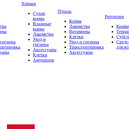
Хорьки
Птицы
Сухие
Рептилии
корма
Корма
Влажные
тва
Лакомства
Корма
корма
ины
Витамины
Терра
Лакомства
Клетки
Субст
Уход и
 гигиена
Уход и гигиена
Средс
гигиена
ортировка
Транспортировка
для в
Аксессуары
уары
Аксессуары
Клетки
Амуниция