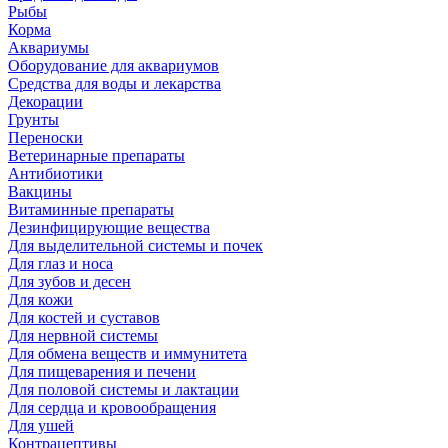
Рыбы
Корма
Аквариумы
Оборудование для аквариумов
Средства для воды и лекарства
Декорации
Грунты
Переноски
Ветеринарные препараты
Антибиотики
Вакцины
Витаминные препараты
Дезинфицирующие вещества
Для выделительной системы и почек
Для глаз и носа
Для зубов и десен
Для кожи
Для костей и суставов
Для нервной системы
Для обмена веществ и иммунитета
Для пищеварения и печени
Для половой системы и лактации
Для сердца и кровообращения
Для ушей
Контрацептивы