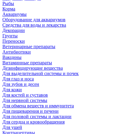
Рыбы
Корма
Аквариумы
Оборудование для аквариумов
Средства для воды и лекарства
Декорации
Грунты
Переноски
Ветеринарные препараты
Антибиотики
Вакцины
Витаминные препараты
Дезинфицирующие вещества
Для выделительной системы и почек
Для глаз и носа
Для зубов и десен
Для кожи
Для костей и суставов
Для нервной системы
Для обмена веществ и иммунитета
Для пищеварения и печени
Для половой системы и лактации
Для сердца и кровообращения
Для ушей
Контрацептивы