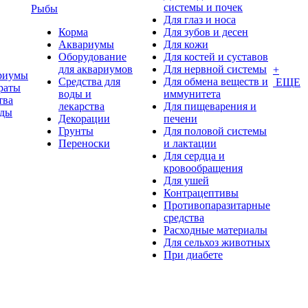
системы и почек
Рыбы
Для глаз и носа
Корма
Для зубов и десен
Аквариумы
Для кожи
Оборудование
Для костей и суставов
для аквариумов
Для нервной системы
+
риумы
Средства для
Для обмена веществ и
ЕЩЕ
раты
воды и
иммунитета
тва
лекарства
Для пищеварения и
оды
Декорации
печени
Грунты
Для половой системы
Переноски
и лактации
Для сердца и
кровообращения
Для ушей
Контрацептивы
Противопаразитарные
средства
Расходные материалы
Для сельхоз животных
При диабете