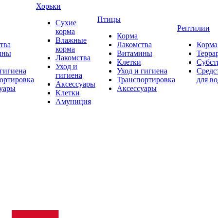
Хорьки
Птицы
Сухие
Рептилии
корма
Корма
Влажные
тва
Лакомства
Корма
корма
ины
Витамины
Терра
Лакомства
Клетки
Субст
Уход и
 гигиена
Уход и гигиена
Средс
гигиена
ортировка
Транспортировка
для в
Аксессуары
уары
Аксессуары
Клетки
Амуниция