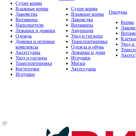
Сухие корма
Влажные корма
Сухие корма
Грызуны
Лакомства
Влажные корма
Витамины
Лакомства
Корма
Наполнители
Витамины
Лакомс
Лежанки и домики
Амуниция
Витам
Одежда
Уход и гигиена
Клетки
Домики и игровые
Транспортировка
Уход и
комплексы
Одежда и обувь
Трансп
Аксессуары
Лежанки и дома
Аксесс
Уход и гигиена
Игрушки
Транспортировка
Миски
Когтеточки
Аксессуары
Игрушки