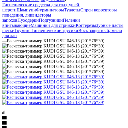
Гигиенические средства для глаз, ушей,
шерсти
Шампуни
Фурминаторы
Туалеты
Спреи корректоры
поведения, ликвидаторы
запохов
Пуходерки
Подгузники
Пеленки
впитывающие
Машинки для стрижки
Когтерезы
Зубные пасты,
щетки
Груминг
Гигиенические трусики
Воск защитный, мыло
для лап
—
Расческа-триммер KUDI GSU 046-13 (201*76*39)