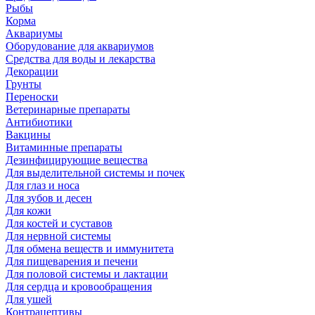
Рыбы
Корма
Аквариумы
Оборудование для аквариумов
Средства для воды и лекарства
Декорации
Грунты
Переноски
Ветеринарные препараты
Антибиотики
Вакцины
Витаминные препараты
Дезинфицирующие вещества
Для выделительной системы и почек
Для глаз и носа
Для зубов и десен
Для кожи
Для костей и суставов
Для нервной системы
Для обмена веществ и иммунитета
Для пищеварения и печени
Для половой системы и лактации
Для сердца и кровообращения
Для ушей
Контрацептивы