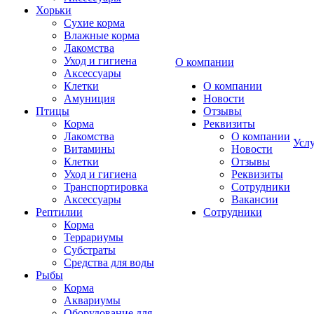
Хорьки
Сухие корма
Влажные корма
Лакомства
Уход и гигиена
О компании
Аксессуары
Клетки
О компании
Амуниция
Новости
Птицы
Отзывы
Корма
Реквизиты
Лакомства
О компании
Усл
Витамины
Новости
Клетки
Отзывы
Уход и гигиена
Реквизиты
Транспортировка
Сотрудники
Аксессуары
Вакансии
Рептилии
Сотрудники
Корма
Террариумы
Субстраты
Средства для воды
Рыбы
Корма
Аквариумы
Оборудование для