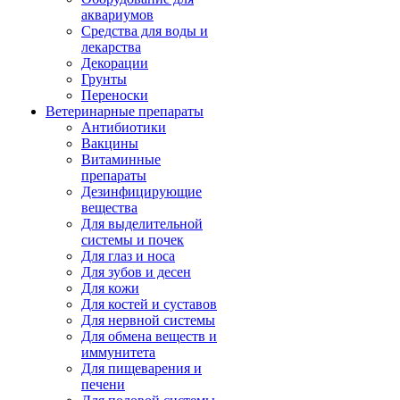
аквариумов
Средства для воды и
лекарства
Декорации
Грунты
Переноски
Ветеринарные препараты
Антибиотики
Вакцины
Витаминные
препараты
Дезинфицирующие
вещества
Для выделительной
системы и почек
Для глаз и носа
Для зубов и десен
Для кожи
Для костей и суставов
Для нервной системы
Для обмена веществ и
иммунитета
Для пищеварения и
печени