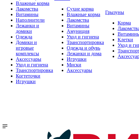
Влажные корма
Лакомства
Сухие корма
Грызуны
Витамины
Влажные корма
Наполнители
Лакомства
Корма
Лежанки и
Витамины
Лакомств
домики
Амуниция
Витамин
Одежда
Уход и гигиена
Клетки
Домики и
Транспортировка
Уход и ги
игровые
Одежда и обувь
Транспор
комплексы
Лежанки и дома
Аксессуа
Аксессуары
Игрушки
Уход и гигиена
Миски
Транспортировка
Аксессуары
Когтеточки
Игрушки