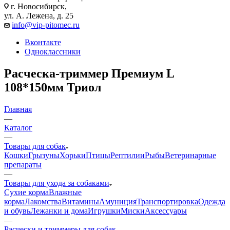
г. Новосибирск,
ул. А. Лежена, д. 25
info@vip-pitomec.ru
Вконтакте
Одноклассники
Расческа-триммер Премиум L
108*150мм Триол
Главная
—
Каталог
—
Товары для собак
Кошки
Грызуны
Хорьки
Птицы
Рептилии
Рыбы
Ветеринарные
препараты
—
Товары для ухода за собаками
Сухие корма
Влажные
корма
Лакомства
Витамины
Амуниция
Транспортировка
Одежда
и обувь
Лежанки и дома
Игрушки
Миски
Аксессуары
—
Расчески и триммеры для собак