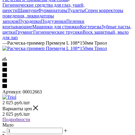
Гигиенические средства для глаз, ушей,
шерсти
Шампуни
Фурминаторы
Туалеты
Спреи корректоры
поведения, ликвидаторы
запохов
Пуходерки
Подгузники
Пеленки
впитывающие
Машинки для стрижки
Когтерезы
Зубные пасты,
щетки
Груминг
Гигиенические трусики
Воск защитный, мыло
для лап
—
Расческа-триммер Премиум L 108*150мм Триол
Артикул:
00012663
2 025
руб.
/шт
Варианты цен
2 025
руб.
/шт
Подробности
Мало