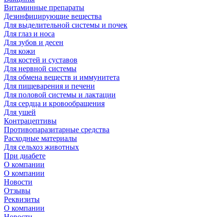
Витаминные препараты
Дезинфицирующие вещества
Для выделительной системы и почек
Для глаз и носа
Для зубов и десен
Для кожи
Для костей и суставов
Для нервной системы
Для обмена веществ и иммунитета
Для пищеварения и печени
Для половой системы и лактации
Для сердца и кровообращения
Для ушей
Контрацептивы
Противопаразитарные средства
Расходные материалы
Для сельхоз животных
При диабете
О компании
О компании
Новости
Отзывы
Реквизиты
О компании
Новости