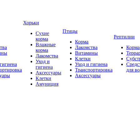
Хорьки
Птицы
Сухие
Рептилии
корма
Корма
Влажные
тва
Лакомства
Корма
корма
ины
Витамины
Терра
Лакомства
Клетки
Субст
Уход и
 гигиена
Уход и гигиена
Средс
гигиена
ортировка
Транспортировка
для в
Аксессуары
уары
Аксессуары
Клетки
Амуниция