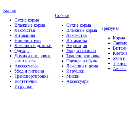
Кошки
Собаки
Сухие корма
Влажные корма
Сухие корма
Грызуны
Лакомства
Влажные корма
Витамины
Лакомства
Корма
Наполнители
Витамины
Лакомс
Лежанки и домики
Амуниция
Витам
Одежда
Уход и гигиена
Клетки
Домики и игровые
Транспортировка
Уход и
комплексы
Одежда и обувь
Трансп
Аксессуары
Лежанки и дома
Аксесс
Уход и гигиена
Игрушки
Транспортировка
Миски
Когтеточки
Аксессуары
Игрушки