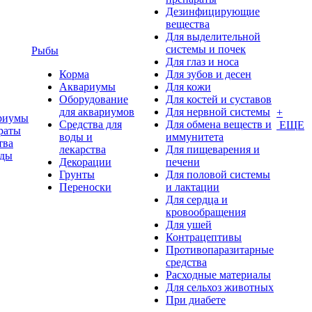
Дезинфицирующие
вещества
Для выделительной
системы и почек
Рыбы
Для глаз и носа
Корма
Для зубов и десен
Аквариумы
Для кожи
Оборудование
Для костей и суставов
для аквариумов
Для нервной системы
+
риумы
Средства для
Для обмена веществ и
ЕЩЕ
раты
воды и
иммунитета
тва
лекарства
Для пищеварения и
оды
Декорации
печени
Грунты
Для половой системы
Переноски
и лактации
Для сердца и
кровообращения
Для ушей
Контрацептивы
Противопаразитарные
средства
Расходные материалы
Для сельхоз животных
При диабете