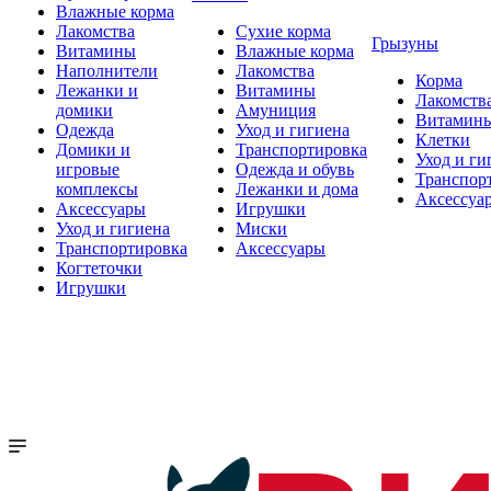
Влажные корма
Лакомства
Сухие корма
Грызуны
Витамины
Влажные корма
Наполнители
Лакомства
Корма
Лежанки и
Витамины
Лакомств
домики
Амуниция
Витамин
Одежда
Уход и гигиена
Клетки
Домики и
Транспортировка
Уход и ги
игровые
Одежда и обувь
Транспор
комплексы
Лежанки и дома
Аксессуа
Аксессуары
Игрушки
Уход и гигиена
Миски
Транспортировка
Аксессуары
Когтеточки
Игрушки