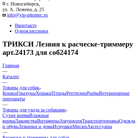
г. Новосибирск,
ул. А. Лежена, д. 25
info@vip-pitomec.ru
Вконтакте
Одноклассники
ТРИКСИ Лезвия к расческе-триммеру
арт.24173 для соб24174
Главная
—
Каталог
—
Товары для собак
Кошки
Грызуны
Хорьки
Птицы
Рептилии
Рыбы
Ветеринарные
препараты
—
Товары для ухода за собаками
Сухие корма
Влажные
корма
Лакомства
Витамины
Амуниция
Транспортировка
Одежда
и обувь
Лежанки и дома
Игрушки
Миски
Аксессуары
—
Расчески и триммеры для собак