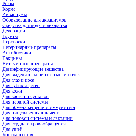
Рыбы
Корма
Аквариумы
Оборудование для аквариумов
Средства для воды и лекарства
Декорации
Грунты
Переноски
Ветеринарные препараты
Антибиотики
Вакцины
Витаминные препараты
Дезинфицирующие вещества
Для выделительной системы и почек
Для глаз и носа
Для зубов и десен
Для кожи
Для костей и суставов
Для нервной системы
Для обмена веществ и иммунитета
Для пищеварения и печени
Для половой системы и лактации
Для сердца и кровообращения
Для ушей
Контрацептивы