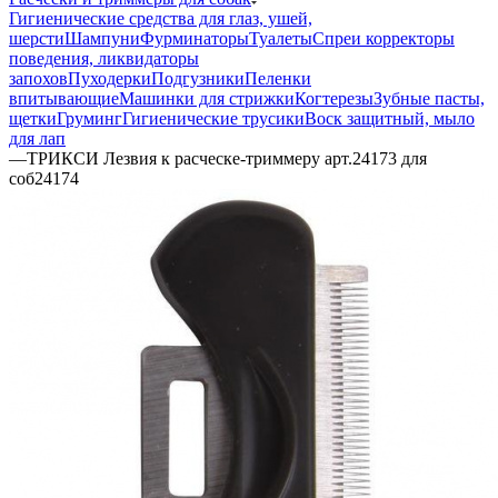
Гигиенические средства для глаз, ушей,
шерсти
Шампуни
Фурминаторы
Туалеты
Спреи корректоры
поведения, ликвидаторы
запохов
Пуходерки
Подгузники
Пеленки
впитывающие
Машинки для стрижки
Когтерезы
Зубные пасты,
щетки
Груминг
Гигиенические трусики
Воск защитный, мыло
для лап
—
ТРИКСИ Лезвия к расческе-триммеру арт.24173 для
соб24174