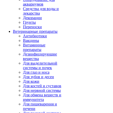
аквариумов
Средства для воды и
лекарства
Декорации
Грунты
Переноски
Ветеринарные препараты
Антибиотики
Вакцины
Витаминные
препараты
Дезинфицирующие
вещества
Для выделительной
системы и почек
Для глаз и носа
Для зубов и десен
Для кожи
Для костей и суставов
Для нервной системы
Для обмена веществ и
иммунитета
Для пищеварения и
печени