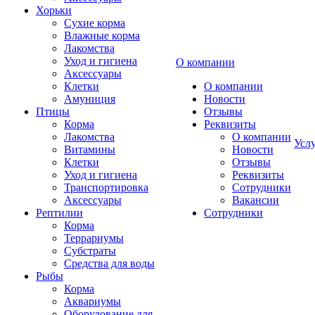
Хорьки
Сухие корма
Влажные корма
Лакомства
Уход и гигиена
О компании
Аксессуары
Клетки
О компании
Амуниция
Новости
Птицы
Отзывы
Корма
Реквизиты
Лакомства
О компании
Усл
Витамины
Новости
Клетки
Отзывы
Уход и гигиена
Реквизиты
Транспортировка
Сотрудники
Аксессуары
Вакансии
Рептилии
Сотрудники
Корма
Террариумы
Субстраты
Средства для воды
Рыбы
Корма
Аквариумы
Оборудование для