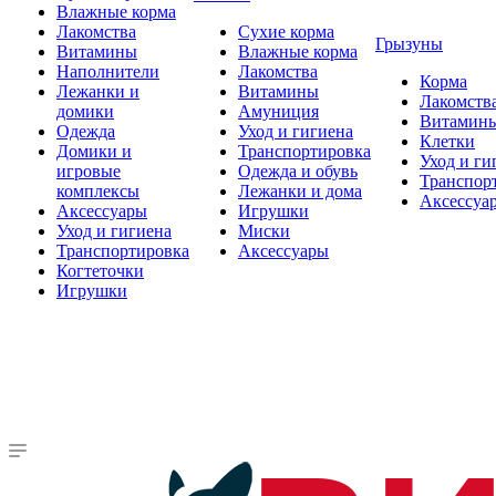
Влажные корма
Лакомства
Сухие корма
Грызуны
Витамины
Влажные корма
Наполнители
Лакомства
Корма
Лежанки и
Витамины
Лакомств
домики
Амуниция
Витамин
Одежда
Уход и гигиена
Клетки
Домики и
Транспортировка
Уход и ги
игровые
Одежда и обувь
Транспор
комплексы
Лежанки и дома
Аксессуа
Аксессуары
Игрушки
Уход и гигиена
Миски
Транспортировка
Аксессуары
Когтеточки
Игрушки