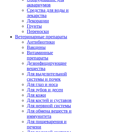
аквариумов
Средства для воды и
лекарства
Декорации
Грунты
Переноски
Ветеринарные препараты
Антибиотики
Вакцины
Витаминные
препараты
Дезинфицирующие
вещества
Для выделительной
системы и почек
Для глаз и носа
Для зубов и десен
Для кожи
Для костей и суставов
Для нервной системы
Для обмена веществ и
иммунитета
Для пищеварения и
печени