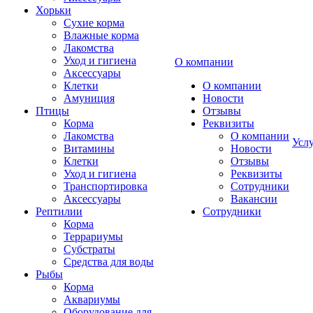
Хорьки
Сухие корма
Влажные корма
Лакомства
Уход и гигиена
О компании
Аксессуары
Клетки
О компании
Амуниция
Новости
Птицы
Отзывы
Корма
Реквизиты
Лакомства
О компании
Усл
Витамины
Новости
Клетки
Отзывы
Уход и гигиена
Реквизиты
Транспортировка
Сотрудники
Аксессуары
Вакансии
Рептилии
Сотрудники
Корма
Террариумы
Субстраты
Средства для воды
Рыбы
Корма
Аквариумы
Оборудование для