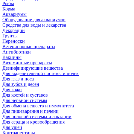
Рыбы
Корма
Аквариумы
Оборудование для аквариумов
Средства для воды и лекарства
Декорации
Грунты
Переноски
Ветеринарные препараты
Антибиотики
Вакцины
Витаминные препараты
Дезинфицирующие вещества
Для выделительной системы и почек
Для глаз и носа
Для зубов и десен
Для кожи
Для костей и суставов
Для нервной системы
Для обмена веществ и иммунитета
Для пищеварения и печени
Для половой системы и лактации
Для сердца и кровообращения
Для ушей
Контрацептивы