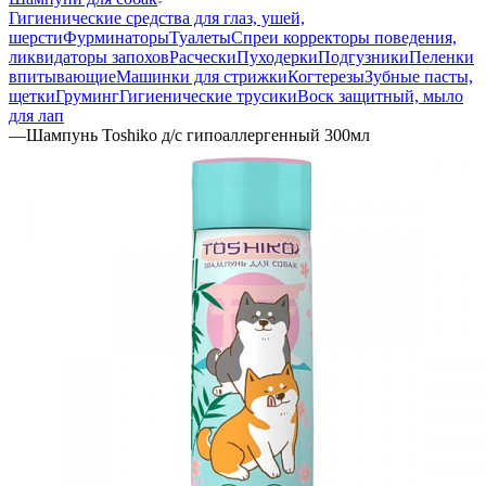
Гигиенические средства для глаз, ушей,
шерсти
Фурминаторы
Туалеты
Спреи корректоры поведения,
ликвидаторы запохов
Расчески
Пуходерки
Подгузники
Пеленки
впитывающие
Машинки для стрижки
Когтерезы
Зубные пасты,
щетки
Груминг
Гигиенические трусики
Воск защитный, мыло
для лап
—
Шампунь Toshiko д/с гипоаллергенный 300мл