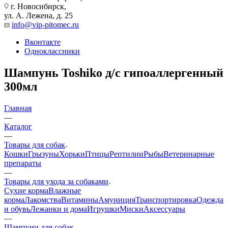
г. Новосибирск,
ул. А. Лежена, д. 25
info@vip-pitomec.ru
Вконтакте
Одноклассники
Шампунь Toshiko д/с гипоаллергенный
300мл
Главная
—
Каталог
—
Товары для собак
Кошки
Грызуны
Хорьки
Птицы
Рептилии
Рыбы
Ветеринарные
препараты
—
Товары для ухода за собаками
Сухие корма
Влажные
корма
Лакомства
Витамины
Амуниция
Транспортировка
Одежда
и обувь
Лежанки и дома
Игрушки
Миски
Аксессуары
—
Шампуни для собак