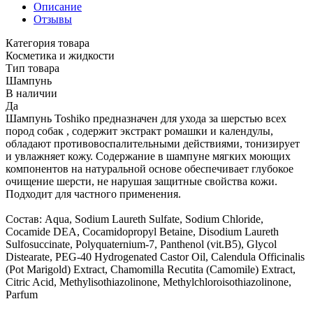
Описание
Отзывы
Категория товара
Косметика и жидкости
Тип товара
Шампунь
В наличии
Да
Шампунь Toshiko предназначен для ухода за шерстью всех
пород собак , содержит экстракт ромашки и календулы,
обладают противовоспалительными действиями, тонизирует
и увлажняет кожу. Содержание в шампуне мягких моющих
компонентов на натуральной основе обеспечивает глубокое
очищение шерсти, не нарушая защитные свойства кожи.
Подходит для частного применения.
Состав: Aqua, Sodium Laureth Sulfate, Sodium Chloride,
Cocamide DEA, Cocamidopropyl Betaine, Disodium Laureth
Sulfosuccinate, Polyquaternium-7, Panthenol (vit.B5), Glycol
Distearate, PEG-40 Hydrogenated Castor Oil, Calendula Officinalis
(Pot Marigold) Extract, Chamomilla Recutita (Camomile) Extract,
Citric Acid, Methylisothiazolinone, Methylchloroisothiazolinone,
Parfum