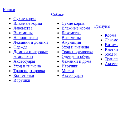
Кошки
Собаки
Сухие корма
Влажные корма
Сухие корма
Грызуны
Лакомства
Влажные корма
Витамины
Лакомства
Корма
Наполнители
Витамины
Лакомс
Лежанки и домики
Амуниция
Витам
Одежда
Уход и гигиена
Клетки
Домики и игровые
Транспортировка
Уход и
комплексы
Одежда и обувь
Трансп
Аксессуары
Лежанки и дома
Аксесс
Уход и гигиена
Игрушки
Транспортировка
Миски
Когтеточки
Аксессуары
Игрушки