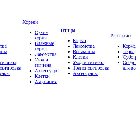
Хорьки
Птицы
Сухие
Рептилии
корма
Корма
Влажные
тва
Лакомства
Корма
корма
ины
Витамины
Терра
Лакомства
Клетки
Субст
Уход и
 гигиена
Уход и гигиена
Средс
гигиена
ортировка
Транспортировка
для в
Аксессуары
уары
Аксессуары
Клетки
Амуниция