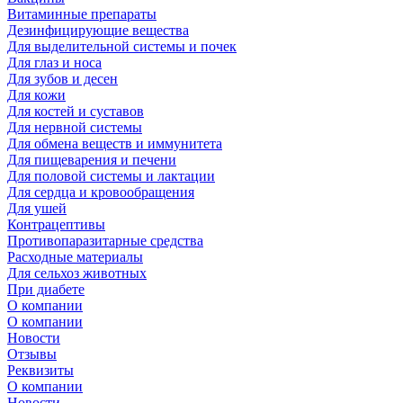
Витаминные препараты
Дезинфицирующие вещества
Для выделительной системы и почек
Для глаз и носа
Для зубов и десен
Для кожи
Для костей и суставов
Для нервной системы
Для обмена веществ и иммунитета
Для пищеварения и печени
Для половой системы и лактации
Для сердца и кровообращения
Для ушей
Контрацептивы
Противопаразитарные средства
Расходные материалы
Для сельхоз животных
При диабете
О компании
О компании
Новости
Отзывы
Реквизиты
О компании
Новости