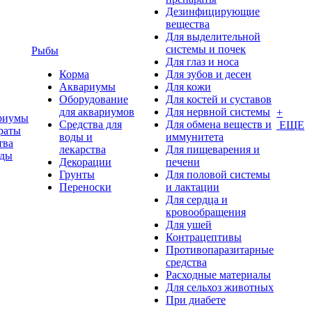
Дезинфицирующие
вещества
Для выделительной
системы и почек
Рыбы
Для глаз и носа
Корма
Для зубов и десен
Аквариумы
Для кожи
Оборудование
Для костей и суставов
для аквариумов
Для нервной системы
+
риумы
Средства для
Для обмена веществ и
ЕЩЕ
раты
воды и
иммунитета
тва
лекарства
Для пищеварения и
оды
Декорации
печени
Грунты
Для половой системы
Переноски
и лактации
Для сердца и
кровообращения
Для ушей
Контрацептивы
Противопаразитарные
средства
Расходные материалы
Для сельхоз животных
При диабете