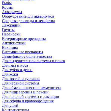
Рыбы
Корма
Аквариумы
Оборудование для аквариумов
Средства для воды и лекарства
Декорации
Грунты
Переноски
Ветеринарные препараты
Антибиотики
Вакцины
Витаминные препараты
Дезинфицирующие вещества
Для выделительной системы и почек
Для глаз и носа
Для зубов и десен
Для кожи
Для костей и суставов
Для нервной системы
Для обмена веществ и иммунитета
Для пищеварения и печени
Для половой системы и лактации
Для сердца и кровообращения
Для ушей
Контрацептивы