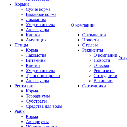
Хорьки
Сухие корма
Влажные корма
Лакомства
Уход и гигиена
О компании
Аксессуары
Клетки
О компании
Амуниция
Новости
Птицы
Отзывы
Корма
Реквизиты
Лакомства
О компании
Усл
Витамины
Новости
Клетки
Отзывы
Уход и гигиена
Реквизиты
Транспортировка
Сотрудники
Аксессуары
Вакансии
Рептилии
Сотрудники
Корма
Террариумы
Субстраты
Средства для воды
Рыбы
Корма
Аквариумы
Оборудование для