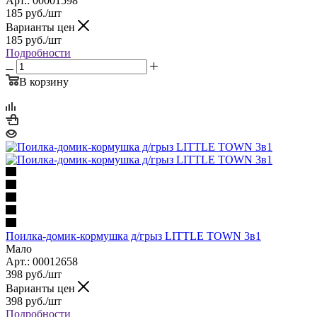
Арт.: 00001598
185
руб.
/шт
Варианты цен
185
руб.
/шт
Подробности
В корзину
Поилка-домик-кормушка д/грыз LITTLE TOWN 3в1
Мало
Арт.: 00012658
398
руб.
/шт
Варианты цен
398
руб.
/шт
Подробности