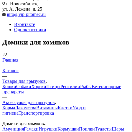
г. Новосибирск,
ул. А. Лежена, д. 25
info@vip-pitomec.ru
Вконтакте
Одноклассники
Домики для хомяков
22
Главная
—
Каталог
—
Товары для грызунов
Кошки
Собаки
Хорьки
Птицы
Рептилии
Рыбы
Ветеринарные
препараты
—
Аксессуары для грызунов
Корма
Лакомства
Витамины
Клетки
Уход и
гигиена
Транспортировка
—
Домики для хомяков
Амуниция
Гамаки
Игрушки
Кормушки
Поилки
Туалеты
Шары