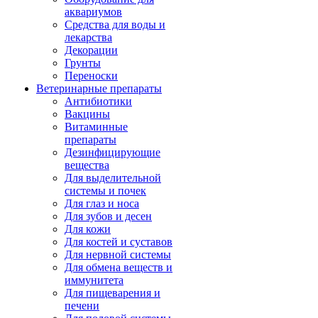
аквариумов
Средства для воды и
лекарства
Декорации
Грунты
Переноски
Ветеринарные препараты
Антибиотики
Вакцины
Витаминные
препараты
Дезинфицирующие
вещества
Для выделительной
системы и почек
Для глаз и носа
Для зубов и десен
Для кожи
Для костей и суставов
Для нервной системы
Для обмена веществ и
иммунитета
Для пищеварения и
печени