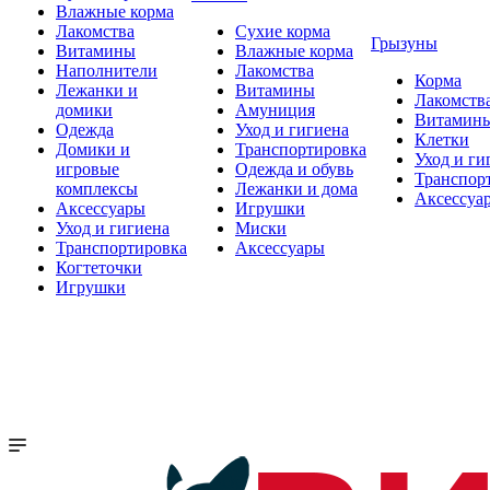
Влажные корма
Лакомства
Сухие корма
Грызуны
Витамины
Влажные корма
Наполнители
Лакомства
Корма
Лежанки и
Витамины
Лакомств
домики
Амуниция
Витамин
Одежда
Уход и гигиена
Клетки
Домики и
Транспортировка
Уход и ги
игровые
Одежда и обувь
Транспор
комплексы
Лежанки и дома
Аксессуа
Аксессуары
Игрушки
Уход и гигиена
Миски
Транспортировка
Аксессуары
Когтеточки
Игрушки