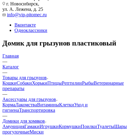
г. Новосибирск,
ул. А. Лежена, д. 25
info@vip-pitomec.ru
Вконтакте
Одноклассники
Домик для грызунов пластиковый
Главная
—
Каталог
—
Товары для грызунов
Кошки
Собаки
Хорьки
Птицы
Рептилии
Рыбы
Ветеринарные
препараты
—
Аксессуары для грызунов
Корма
Лакомства
Витамины
Клетки
Уход и
гигиена
Транспортировка
—
Домики для хомяков
Амуниция
Гамаки
Игрушки
Кормушки
Поилки
Туалеты
Шары
прогулочные
Миски