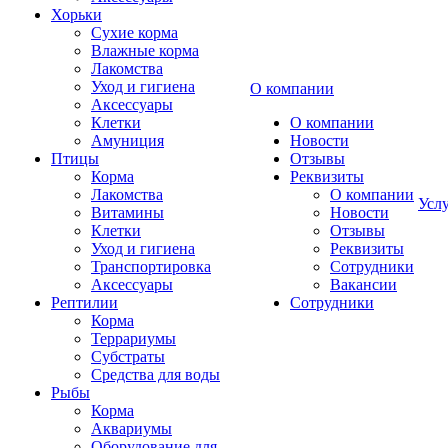
Хорьки
Сухие корма
Влажные корма
Лакомства
Уход и гигиена
О компании
Аксессуары
Клетки
О компании
Амуниция
Новости
Птицы
Отзывы
Корма
Реквизиты
Лакомства
О компании
Усл
Витамины
Новости
Клетки
Отзывы
Уход и гигиена
Реквизиты
Транспортировка
Сотрудники
Аксессуары
Вакансии
Рептилии
Сотрудники
Корма
Террариумы
Субстраты
Средства для воды
Рыбы
Корма
Аквариумы
Оборудование для