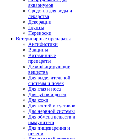
аквариумов
Средства для воды и
лекарства
Декорации
Грунты
Переноски
Ветеринарные препараты
Антибиотики
Вакцины
Витаминные
препараты
Дезинфицирующие
вещества
Для выделительной
системы и почек
Для глаз и носа
Для зубов и десен
Для кожи
Для костей и суставов
Для нервной системы
Для обмена веществ и
иммунитета
Для пищеварения и
печени