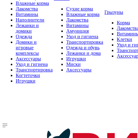
Влажные корма
Лакомства
Сухие корма
Грызуны
Витамины
Влажные корма
Наполнители
Лакомства
Корма
Лежанки и
Витамины
Лакомств
домики
Амуниция
Витамин
Одежда
Уход и гигиена
Клетки
Домики и
Транспортировка
Уход и ги
игровые
Одежда и обувь
Транспор
комплексы
Лежанки и дома
Аксессуа
Аксессуары
Игрушки
Уход и гигиена
Миски
Транспортировка
Аксессуары
Когтеточки
Игрушки