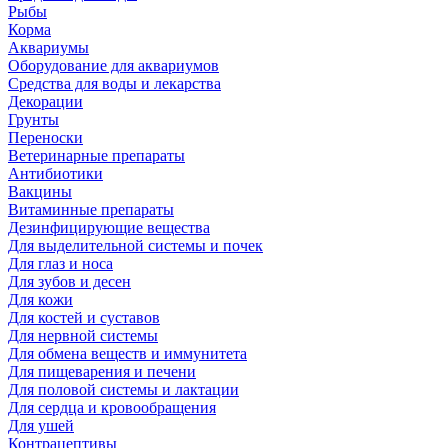
Рыбы
Корма
Аквариумы
Оборудование для аквариумов
Средства для воды и лекарства
Декорации
Грунты
Переноски
Ветеринарные препараты
Антибиотики
Вакцины
Витаминные препараты
Дезинфицирующие вещества
Для выделительной системы и почек
Для глаз и носа
Для зубов и десен
Для кожи
Для костей и суставов
Для нервной системы
Для обмена веществ и иммунитета
Для пищеварения и печени
Для половой системы и лактации
Для сердца и кровообращения
Для ушей
Контрацептивы