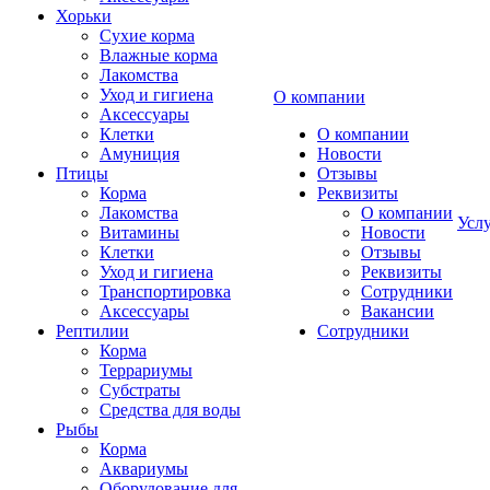
Хорьки
Сухие корма
Влажные корма
Лакомства
Уход и гигиена
О компании
Аксессуары
Клетки
О компании
Амуниция
Новости
Птицы
Отзывы
Корма
Реквизиты
Лакомства
О компании
Усл
Витамины
Новости
Клетки
Отзывы
Уход и гигиена
Реквизиты
Транспортировка
Сотрудники
Аксессуары
Вакансии
Рептилии
Сотрудники
Корма
Террариумы
Субстраты
Средства для воды
Рыбы
Корма
Аквариумы
Оборудование для