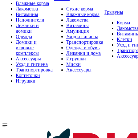
Влажные корма
Лакомства
Сухие корма
Грызуны
Витамины
Влажные корма
Наполнители
Лакомства
Корма
Лежанки и
Витамины
Лакомств
домики
Амуниция
Витамин
Одежда
Уход и гигиена
Клетки
Домики и
Транспортировка
Уход и ги
игровые
Одежда и обувь
Транспор
комплексы
Лежанки и дома
Аксессуа
Аксессуары
Игрушки
Уход и гигиена
Миски
Транспортировка
Аксессуары
Когтеточки
Игрушки