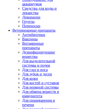
аквариумов
Средства для воды и
лекарства
Декорации
Грунты
Переноски
Ветеринарные препараты
Антибиотики
Вакцины
Витаминные
препараты
Дезинфицирующие
вещества
Для выделительной
системы и почек
Для глаз и носа
Для зубов и десен
Для кожи
Для костей и суставов
Для нервной системы
Для обмена веществ и
иммунитета
Для пищеварения и
печени