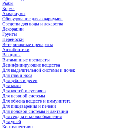
Рыбы
Корма
Аквариумы
Оборудование для аквариумов
Средства для воды и лекарства
Декорации
Грунты
Переноски
Ветеринарные препараты
Антибиотики
Вакцины
Витаминные препараты
Дезинфицирующие вещества
Для выделительной системы и почек
Для глаз и носа
Для зубов и десен
Для кожи
Для костей и суставов
Для нервной системы
Для обмена веществ и иммунитета
Для пищеварения и печени
Для половой системы и лактации
Для сердца и кровообращения
Для ушей
Контрацептивы