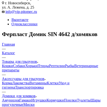
г. Новосибирск,
ул. А. Лежена, д. 25
info@vip-pitomec.ru
Вконтакте
Одноклассники
Ферпласт Домик SIN 4642 д/хомяков
Главная
—
Каталог
—
Товары для грызунов
Кошки
Собаки
Хорьки
Птицы
Рептилии
Рыбы
Ветеринарные
препараты
—
Аксессуары для грызунов
Корма
Лакомства
Витамины
Клетки
Уход и
гигиена
Транспортировка
—
Домики для хомяков
Амуниция
Гамаки
Игрушки
Кормушки
Поилки
Туалеты
Шары
прогулочные
Миски