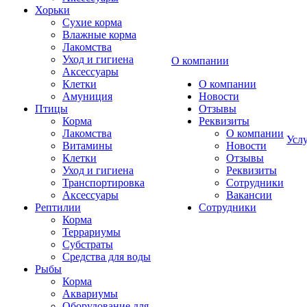
Хорьки
Сухие корма
Влажные корма
Лакомства
Уход и гигиена
О компании
Аксессуары
Клетки
О компании
Амуниция
Новости
Птицы
Отзывы
Корма
Реквизиты
Лакомства
О компании
Усл
Витамины
Новости
Клетки
Отзывы
Уход и гигиена
Реквизиты
Транспортировка
Сотрудники
Аксессуары
Вакансии
Рептилии
Сотрудники
Корма
Террариумы
Субстраты
Средства для воды
Рыбы
Корма
Аквариумы
Оборудование для