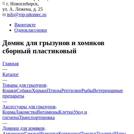
г. Новосибирск,
ул. А. Лежена, д. 25
info@vip-pitomec.ru
Вконтакте
Одноклассники
Домик для грызунов и хомяков
сборный пластиковый
Главная
—
Каталог
—
Товары для грызунов
Кошки
Собаки
Хорьки
Птицы
Рептилии
Рыбы
Ветеринарные
препараты
—
Аксессуары для грызунов
Корма
Лакомства
Витамины
Клетки
Уход и
гигиена
Транспортировка
—
Домики для хомяков
Амуниция
Гамаки
Игрушки
Кормушки
Поилки
Туалеты
Шары