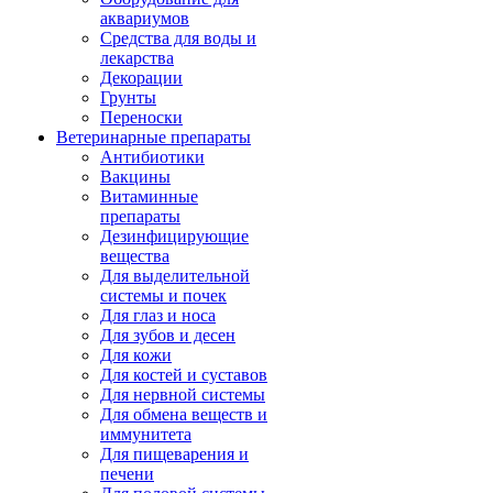
аквариумов
Средства для воды и
лекарства
Декорации
Грунты
Переноски
Ветеринарные препараты
Антибиотики
Вакцины
Витаминные
препараты
Дезинфицирующие
вещества
Для выделительной
системы и почек
Для глаз и носа
Для зубов и десен
Для кожи
Для костей и суставов
Для нервной системы
Для обмена веществ и
иммунитета
Для пищеварения и
печени