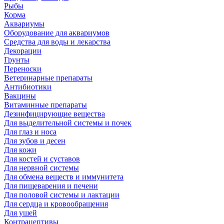
Рыбы
Корма
Аквариумы
Оборудование для аквариумов
Средства для воды и лекарства
Декорации
Грунты
Переноски
Ветеринарные препараты
Антибиотики
Вакцины
Витаминные препараты
Дезинфицирующие вещества
Для выделительной системы и почек
Для глаз и носа
Для зубов и десен
Для кожи
Для костей и суставов
Для нервной системы
Для обмена веществ и иммунитета
Для пищеварения и печени
Для половой системы и лактации
Для сердца и кровообращения
Для ушей
Контрацептивы