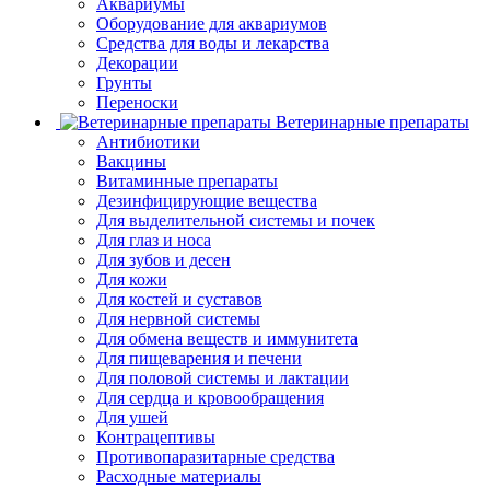
Аквариумы
Оборудование для аквариумов
Средства для воды и лекарства
Декорации
Грунты
Переноски
Ветеринарные препараты
Антибиотики
Вакцины
Витаминные препараты
Дезинфицирующие вещества
Для выделительной системы и почек
Для глаз и носа
Для зубов и десен
Для кожи
Для костей и суставов
Для нервной системы
Для обмена веществ и иммунитета
Для пищеварения и печени
Для половой системы и лактации
Для сердца и кровообращения
Для ушей
Контрацептивы
Противопаразитарные средства
Расходные материалы