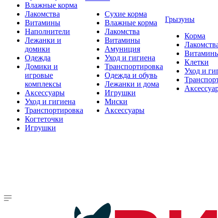
Влажные корма
Лакомства
Сухие корма
Грызуны
Витамины
Влажные корма
Наполнители
Лакомства
Корма
Лежанки и
Витамины
Лакомств
домики
Амуниция
Витамин
Одежда
Уход и гигиена
Клетки
Домики и
Транспортировка
Уход и ги
игровые
Одежда и обувь
Транспор
комплексы
Лежанки и дома
Аксессуа
Аксессуары
Игрушки
Уход и гигиена
Миски
Транспортировка
Аксессуары
Когтеточки
Игрушки