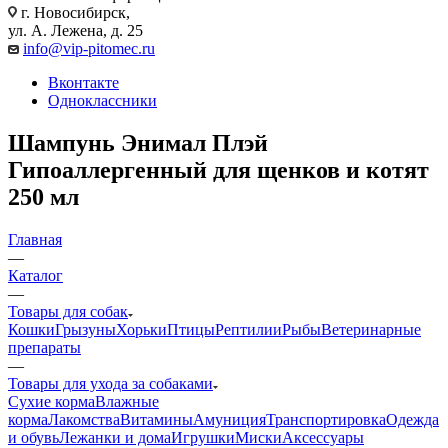
г. Новосибирск,
ул. А. Лежена, д. 25
info@vip-pitomec.ru
Вконтакте
Одноклассники
Шампунь Энимал Плэй
Гипоаллергенный для щенков и котят
250 мл
Главная
—
Каталог
—
Товары для собак
Кошки
Грызуны
Хорьки
Птицы
Рептилии
Рыбы
Ветеринарные
препараты
—
Товары для ухода за собаками
Сухие корма
Влажные
корма
Лакомства
Витамины
Амуниция
Транспортировка
Одежда
и обувь
Лежанки и дома
Игрушки
Миски
Аксессуары