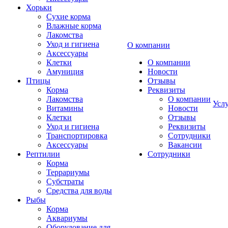
Хорьки
Сухие корма
Влажные корма
Лакомства
Уход и гигиена
О компании
Аксессуары
Клетки
О компании
Амуниция
Новости
Птицы
Отзывы
Корма
Реквизиты
Лакомства
О компании
Усл
Витамины
Новости
Клетки
Отзывы
Уход и гигиена
Реквизиты
Транспортировка
Сотрудники
Аксессуары
Вакансии
Рептилии
Сотрудники
Корма
Террариумы
Субстраты
Средства для воды
Рыбы
Корма
Аквариумы
Оборудование для