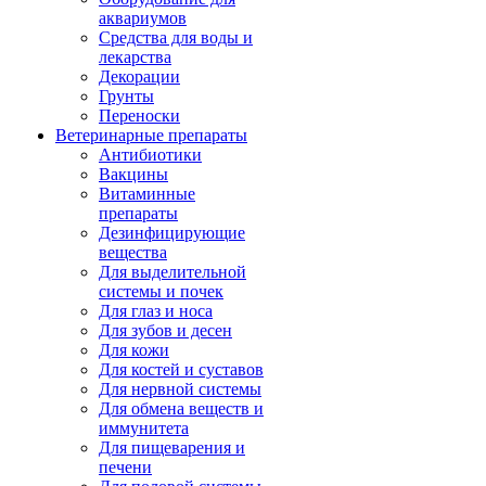
аквариумов
Средства для воды и
лекарства
Декорации
Грунты
Переноски
Ветеринарные препараты
Антибиотики
Вакцины
Витаминные
препараты
Дезинфицирующие
вещества
Для выделительной
системы и почек
Для глаз и носа
Для зубов и десен
Для кожи
Для костей и суставов
Для нервной системы
Для обмена веществ и
иммунитета
Для пищеварения и
печени