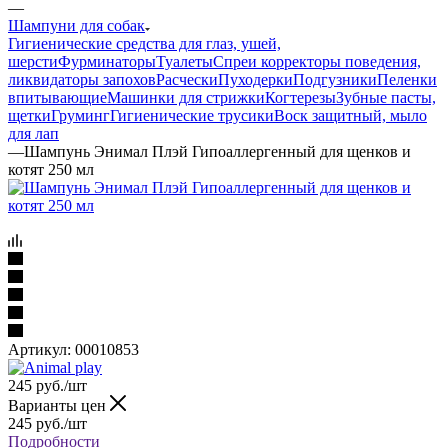
—
Шампуни для собак
Гигиенические средства для глаз, ушей,
шерсти
Фурминаторы
Туалеты
Спреи корректоры поведения,
ликвидаторы запохов
Расчески
Пуходерки
Подгузники
Пеленки
впитывающие
Машинки для стрижки
Когтерезы
Зубные пасты,
щетки
Груминг
Гигиенические трусики
Воск защитный, мыло
для лап
—
Шампунь Энимал Плэй Гипоаллергенный для щенков и
котят 250 мл
Артикул:
00010853
245
руб.
/шт
Варианты цен
245
руб.
/шт
Подробности