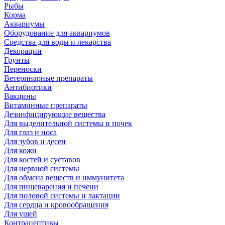
Рыбы
Корма
Аквариумы
Оборудование для аквариумов
Средства для воды и лекарства
Декорации
Грунты
Переноски
Ветеринарные препараты
Антибиотики
Вакцины
Витаминные препараты
Дезинфицирующие вещества
Для выделительной системы и почек
Для глаз и носа
Для зубов и десен
Для кожи
Для костей и суставов
Для нервной системы
Для обмена веществ и иммунитета
Для пищеварения и печени
Для половой системы и лактации
Для сердца и кровообращения
Для ушей
Контрацептивы