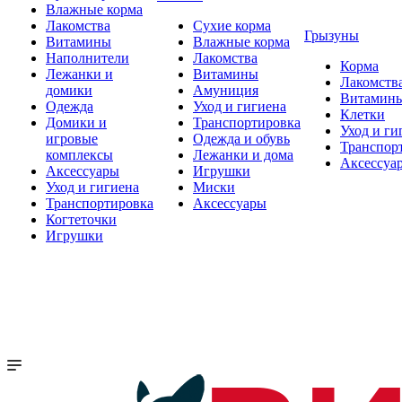
Влажные корма
Лакомства
Сухие корма
Грызуны
Витамины
Влажные корма
Наполнители
Лакомства
Корма
Лежанки и
Витамины
Лакомств
домики
Амуниция
Витамин
Одежда
Уход и гигиена
Клетки
Домики и
Транспортировка
Уход и ги
игровые
Одежда и обувь
Транспор
комплексы
Лежанки и дома
Аксессуа
Аксессуары
Игрушки
Уход и гигиена
Миски
Транспортировка
Аксессуары
Когтеточки
Игрушки