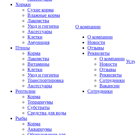
Хорьки
Сухие корма
Влажные корма
Лакомства
Уход и гигиена
О компании
Аксессуары
Клетки
О компании
Амуниция
Новости
Птицы
Отзывы
Корма
Реквизиты
Лакомства
О компании
Усл
Витамины
Новости
Клетки
Отзывы
Уход и гигиена
Реквизиты
Транспортировка
Сотрудники
Аксессуары
Вакансии
Рептилии
Сотрудники
Корма
Террариумы
Субстраты
Средства для воды
Рыбы
Корма
Аквариумы
Оборудование для