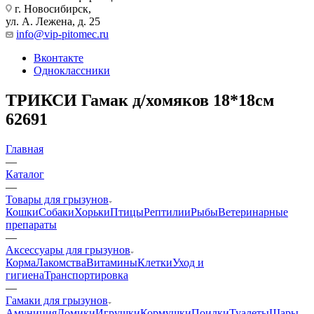
г. Новосибирск,
ул. А. Лежена, д. 25
info@vip-pitomec.ru
Вконтакте
Одноклассники
ТРИКСИ Гамак д/хомяков 18*18см
62691
Главная
—
Каталог
—
Товары для грызунов
Кошки
Собаки
Хорьки
Птицы
Рептилии
Рыбы
Ветеринарные
препараты
—
Аксессуары для грызунов
Корма
Лакомства
Витамины
Клетки
Уход и
гигиена
Транспортировка
—
Гамаки для грызунов
Амуниция
Домики
Игрушки
Кормушки
Поилки
Туалеты
Шары