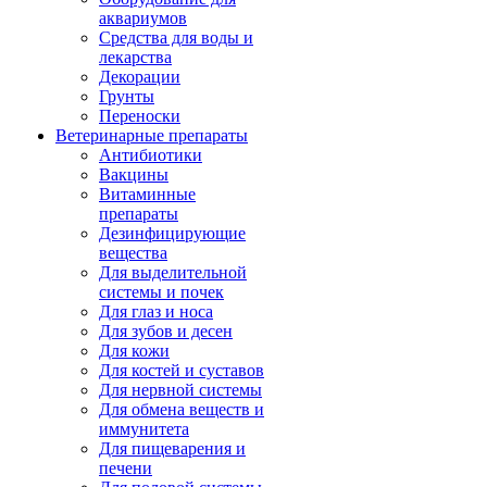
аквариумов
Средства для воды и
лекарства
Декорации
Грунты
Переноски
Ветеринарные препараты
Антибиотики
Вакцины
Витаминные
препараты
Дезинфицирующие
вещества
Для выделительной
системы и почек
Для глаз и носа
Для зубов и десен
Для кожи
Для костей и суставов
Для нервной системы
Для обмена веществ и
иммунитета
Для пищеварения и
печени