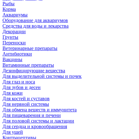
Рыбы
Корма
Аквариумы
Оборудование для аквариумов
Средства для воды и лекарства
Декорации
Грунты
Переноски
Ветеринарные препараты
Антибиотики
Вакцины
Витаминные препараты
Дезинфицирующие вещества
Для выделительной системы и почек
Для глаз и носа
Для зубов и десен
Для кожи
Для костей и суставов
Для нервной системы
Для обмена веществ и иммунитета
Для пищеварения и печени
Для половой системы и лактации
Для сердца и кровообращения
Для ушей
Контрацептивы