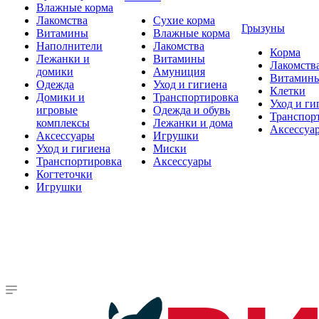
Влажные корма
Лакомства
Сухие корма
Грызуны
Витамины
Влажные корма
Наполнители
Лакомства
Корма
Лежанки и
Витамины
Лакомств
домики
Амуниция
Витамин
Одежда
Уход и гигиена
Клетки
Домики и
Транспортировка
Уход и ги
игровые
Одежда и обувь
Транспор
комплексы
Лежанки и дома
Аксессуа
Аксессуары
Игрушки
Уход и гигиена
Миски
Транспортировка
Аксессуары
Когтеточки
Игрушки