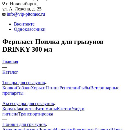
г. Новосибирск,
ул. А. Лежена, д. 25
info@vip-pitomec.ru
Вконтакте
Одноклассники
Ферпласт Поилка для грызунов
DRINKY 300 мл
Главная
—
Каталог
—
Товары для грызунов
Кошки
Собаки
Хорьки
Птицы
Рептилии
Рыбы
Ветеринарные
препараты
—
Аксессуары для грызунов
Корма
Лакомства
Витамины
Клетки
Уход и
гигиена
Транспортировка
—
Поилки для грызунов
Амуниция
Гамаки
Домики
Игрушки
Кормушки
Туалеты
Шары