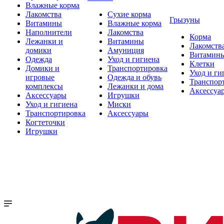
Влажные корма
Лакомства
Сухие корма
Грызуны
Витамины
Влажные корма
Наполнители
Лакомства
Корма
Лежанки и
Витамины
Лакомств
домики
Амуниция
Витамин
Одежда
Уход и гигиена
Клетки
Домики и
Транспортировка
Уход и ги
игровые
Одежда и обувь
Транспор
комплексы
Лежанки и дома
Аксессуа
Аксессуары
Игрушки
Уход и гигиена
Миски
Транспортировка
Аксессуары
Когтеточки
Игрушки