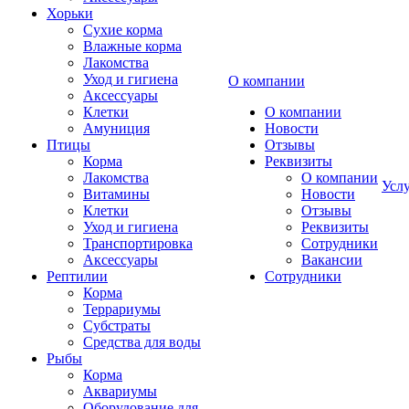
Хорьки
Сухие корма
Влажные корма
Лакомства
Уход и гигиена
О компании
Аксессуары
Клетки
О компании
Амуниция
Новости
Птицы
Отзывы
Корма
Реквизиты
Лакомства
О компании
Усл
Витамины
Новости
Клетки
Отзывы
Уход и гигиена
Реквизиты
Транспортировка
Сотрудники
Аксессуары
Вакансии
Рептилии
Сотрудники
Корма
Террариумы
Субстраты
Средства для воды
Рыбы
Корма
Аквариумы
Оборудование для