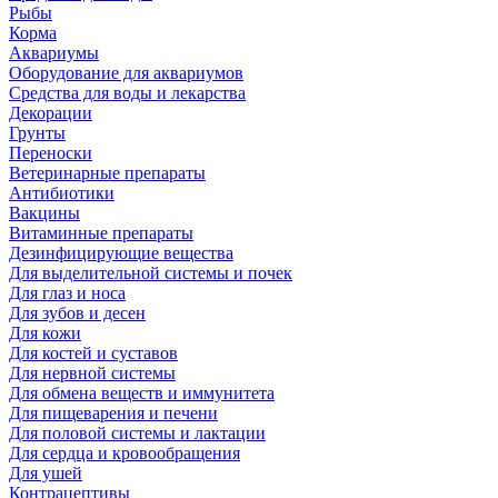
Рыбы
Корма
Аквариумы
Оборудование для аквариумов
Средства для воды и лекарства
Декорации
Грунты
Переноски
Ветеринарные препараты
Антибиотики
Вакцины
Витаминные препараты
Дезинфицирующие вещества
Для выделительной системы и почек
Для глаз и носа
Для зубов и десен
Для кожи
Для костей и суставов
Для нервной системы
Для обмена веществ и иммунитета
Для пищеварения и печени
Для половой системы и лактации
Для сердца и кровообращения
Для ушей
Контрацептивы