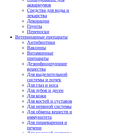
аквариумов
Средства для воды и
лекарства
Декорации
Грунты
Переноски
Ветеринарные препараты
Антибиотики
Вакцины
Витаминные
препараты
Дезинфицирующие
вещества
Для выделительной
системы и почек
Для глаз и носа
Для зубов и десен
Для кожи
Для костей и суставов
Для нервной системы
Для обмена веществ и
иммунитета
Для пищеварения и
печени