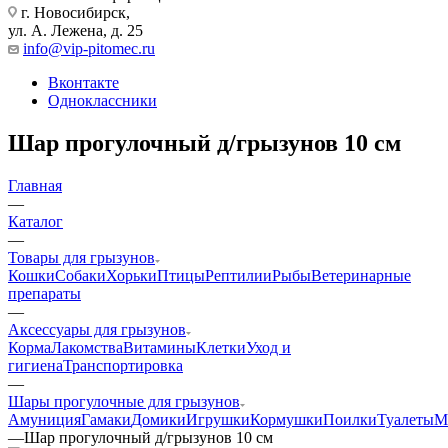
г. Новосибирск,
ул. А. Лежена, д. 25
info@vip-pitomec.ru
Вконтакте
Одноклассники
Шар прогулочный д/грызунов 10 см
Главная
—
Каталог
—
Товары для грызунов
Кошки
Собаки
Хорьки
Птицы
Рептилии
Рыбы
Ветеринарные
препараты
—
Аксессуары для грызунов
Корма
Лакомства
Витамины
Клетки
Уход и
гигиена
Транспортировка
—
Шары прогулочные для грызунов
Амуниция
Гамаки
Домики
Игрушки
Кормушки
Поилки
Туалеты
М
—
Шар прогулочный д/грызунов 10 см