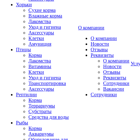
Хорьки
Сухие корма
Влажные корма
Лакомства
Уход и гигиена
О компании
Аксессуары
Клетки
О компании
Амуниция
Новости
Птицы
Отзывы
Корма
Реквизиты
Лакомства
О компании
Усл
Витамины
Новости
Клетки
Отзывы
Уход и гигиена
Реквизиты
Транспортировка
Сотрудники
Аксессуары
Вакансии
Рептилии
Сотрудники
Корма
Террариумы
Субстраты
Средства для воды
Рыбы
Корма
Аквариумы
Оборудование для