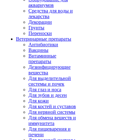
аквариумов
Средства для воды и
лекарства
Декорации
Грунты
Переноски
Ветеринарные препараты
Антибиотики
Вакцины
Витаминные
препараты
Дезинфицирующие
вещества
Для выделительной
системы и почек
Для глаз и носа
Для зубов и десен
Для кожи
Для костей и суставов
Для нервной системы
Для обмена веществ и
иммунитета
Для пищеварения и
печени