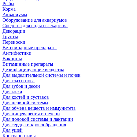
Рыбы
Корма
Аквариумы
Оборудование для аквариумов
Средства для воды и лекарства
Декорации
Грунты
Переноски
Ветеринарные препараты
Антибиотики
Вакцины
Витаминные препараты
Дезинфицирующие вещества
Для выделительной системы и почек
Для глаз и носа
Для зубов и десен
Для кожи
Для костей и суставов
Для нервной системы
Для обмена веществ и иммунитета
Для пищеварения и печени
Для половой системы и лактации
Для сердца и кровообращения
Для ушей
Контрацептивы