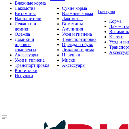
Влажные корма
Лакомства
Сухие корма
Грызуны
Витамины
Влажные корма
Наполнители
Лакомства
Корма
Лежанки и
Витамины
Лакомств
домики
Амуниция
Витамин
Одежда
Уход и гигиена
Клетки
Домики и
Транспортировка
Уход и ги
игровые
Одежда и обувь
Транспор
комплексы
Лежанки и дома
Аксессуа
Аксессуары
Игрушки
Уход и гигиена
Миски
Транспортировка
Аксессуары
Когтеточки
Игрушки