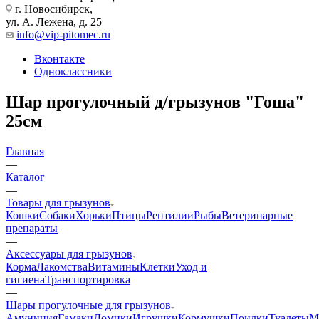
г. Новосибирск,
ул. А. Лежена, д. 25
info@vip-pitomec.ru
Вконтакте
Одноклассники
Шар прогулочный д/грызунов "Гоша"
25см
Главная
—
Каталог
—
Товары для грызунов
Кошки
Собаки
Хорьки
Птицы
Рептилии
Рыбы
Ветеринарные
препараты
—
Аксессуары для грызунов
Корма
Лакомства
Витамины
Клетки
Уход и
гигиена
Транспортировка
—
Шары прогулочные для грызунов
Амуниция
Гамаки
Домики
Игрушки
Кормушки
Поилки
Туалеты
М