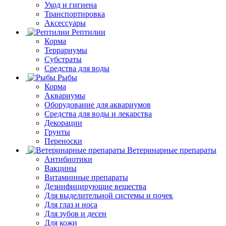
Уход и гигиена
Транспортировка
Аксессуары
Рептилии
Корма
Террариумы
Субстраты
Средства для воды
Рыбы
Корма
Аквариумы
Оборудование для аквариумов
Средства для воды и лекарства
Декорации
Грунты
Переноски
Ветеринарные препараты
Антибиотики
Вакцины
Витаминные препараты
Дезинфицирующие вещества
Для выделительной системы и почек
Для глаз и носа
Для зубов и десен
Для кожи