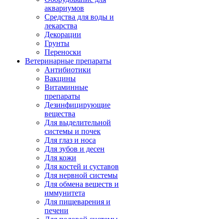
аквариумов
Средства для воды и
лекарства
Декорации
Грунты
Переноски
Ветеринарные препараты
Антибиотики
Вакцины
Витаминные
препараты
Дезинфицирующие
вещества
Для выделительной
системы и почек
Для глаз и носа
Для зубов и десен
Для кожи
Для костей и суставов
Для нервной системы
Для обмена веществ и
иммунитета
Для пищеварения и
печени