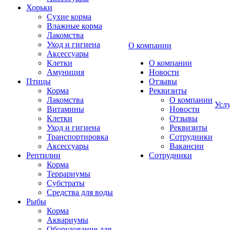
Хорьки
Сухие корма
Влажные корма
Лакомства
Уход и гигиена
О компании
Аксессуары
Клетки
О компании
Амуниция
Новости
Птицы
Отзывы
Корма
Реквизиты
Лакомства
О компании
Усл
Витамины
Новости
Клетки
Отзывы
Уход и гигиена
Реквизиты
Транспортировка
Сотрудники
Аксессуары
Вакансии
Рептилии
Сотрудники
Корма
Террариумы
Субстраты
Средства для воды
Рыбы
Корма
Аквариумы
Оборудование для