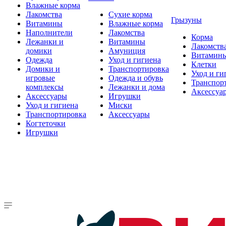
Влажные корма
Лакомства
Сухие корма
Грызуны
Витамины
Влажные корма
Наполнители
Лакомства
Корма
Лежанки и
Витамины
Лакомств
домики
Амуниция
Витамин
Одежда
Уход и гигиена
Клетки
Домики и
Транспортировка
Уход и ги
игровые
Одежда и обувь
Транспор
комплексы
Лежанки и дома
Аксессуа
Аксессуары
Игрушки
Уход и гигиена
Миски
Транспортировка
Аксессуары
Когтеточки
Игрушки