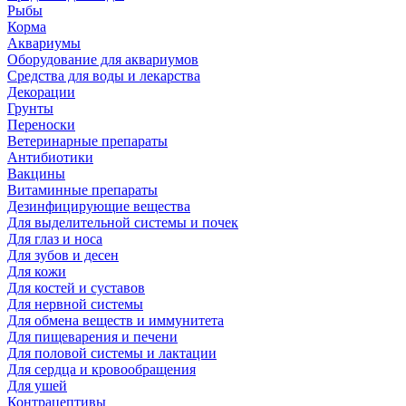
Рыбы
Корма
Аквариумы
Оборудование для аквариумов
Средства для воды и лекарства
Декорации
Грунты
Переноски
Ветеринарные препараты
Антибиотики
Вакцины
Витаминные препараты
Дезинфицирующие вещества
Для выделительной системы и почек
Для глаз и носа
Для зубов и десен
Для кожи
Для костей и суставов
Для нервной системы
Для обмена веществ и иммунитета
Для пищеварения и печени
Для половой системы и лактации
Для сердца и кровообращения
Для ушей
Контрацептивы