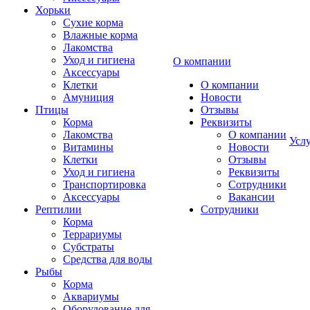
Хорьки
Сухие корма
Влажные корма
Лакомства
Уход и гигиена
О компании
Аксессуары
Клетки
О компании
Амуниция
Новости
Птицы
Отзывы
Корма
Реквизиты
Лакомства
О компании
Усл
Витамины
Новости
Клетки
Отзывы
Уход и гигиена
Реквизиты
Транспортировка
Сотрудники
Аксессуары
Вакансии
Рептилии
Сотрудники
Корма
Террариумы
Субстраты
Средства для воды
Рыбы
Корма
Аквариумы
Оборудование для