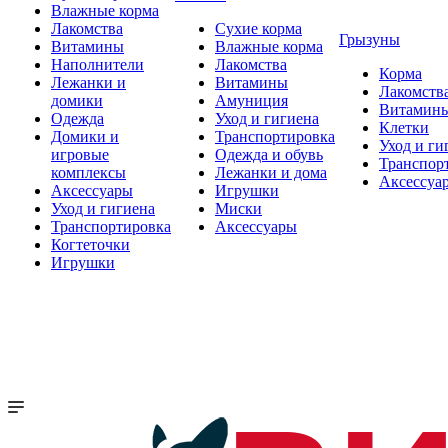
Влажные корма
Лакомства
Сухие корма
Грызуны
Витамины
Влажные корма
Наполнители
Лакомства
Корма
Лежанки и
Витамины
Лакомств
домики
Амуниция
Витамин
Одежда
Уход и гигиена
Клетки
Домики и
Транспортировка
Уход и ги
игровые
Одежда и обувь
Транспор
комплексы
Лежанки и дома
Аксессуа
Аксессуары
Игрушки
Уход и гигиена
Миски
Транспортировка
Аксессуары
Когтеточки
Игрушки