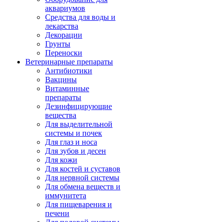
аквариумов
Средства для воды и
лекарства
Декорации
Грунты
Переноски
Ветеринарные препараты
Антибиотики
Вакцины
Витаминные
препараты
Дезинфицирующие
вещества
Для выделительной
системы и почек
Для глаз и носа
Для зубов и десен
Для кожи
Для костей и суставов
Для нервной системы
Для обмена веществ и
иммунитета
Для пищеварения и
печени