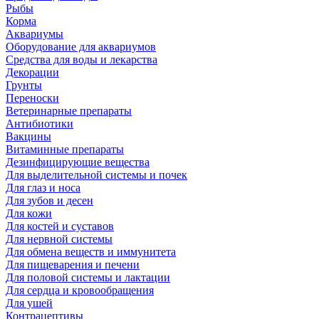
Рыбы
Корма
Аквариумы
Оборудование для аквариумов
Средства для воды и лекарства
Декорации
Грунты
Переноски
Ветеринарные препараты
Антибиотики
Вакцины
Витаминные препараты
Дезинфицирующие вещества
Для выделительной системы и почек
Для глаз и носа
Для зубов и десен
Для кожи
Для костей и суставов
Для нервной системы
Для обмена веществ и иммунитета
Для пищеварения и печени
Для половой системы и лактации
Для сердца и кровообращения
Для ушей
Контрацептивы