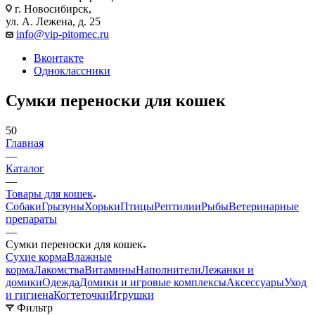
г. Новосибирск,
ул. А. Лежена, д. 25
info@vip-pitomec.ru
Вконтакте
Одноклассники
Сумки переноски для кошек
50
Главная
—
Каталог
—
Товары для кошек
Собаки
Грызуны
Хорьки
Птицы
Рептилии
Рыбы
Ветеринарные
препараты
—
Сумки переноски для кошек
Сухие корма
Влажные
корма
Лакомства
Витамины
Наполнители
Лежанки и
домики
Одежда
Домики и игровые комплексы
Аксессуары
Уход
и гигиена
Когтеточки
Игрушки
Фильтр