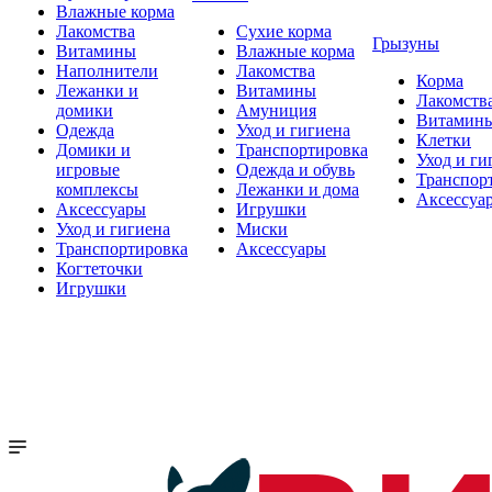
Влажные корма
Лакомства
Сухие корма
Грызуны
Витамины
Влажные корма
Наполнители
Лакомства
Корма
Лежанки и
Витамины
Лакомств
домики
Амуниция
Витамин
Одежда
Уход и гигиена
Клетки
Домики и
Транспортировка
Уход и ги
игровые
Одежда и обувь
Транспор
комплексы
Лежанки и дома
Аксессуа
Аксессуары
Игрушки
Уход и гигиена
Миски
Транспортировка
Аксессуары
Когтеточки
Игрушки