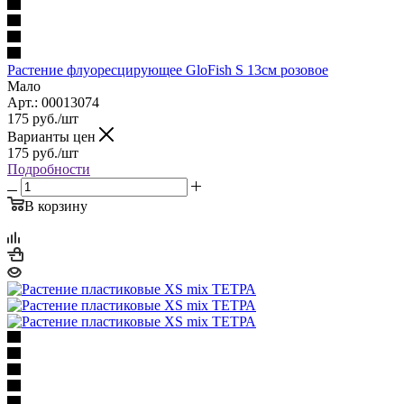
Растение флуоресцирующее GloFish S 13см розовое
Мало
Арт.: 00013074
175
руб.
/шт
Варианты цен
175
руб.
/шт
Подробности
В корзину