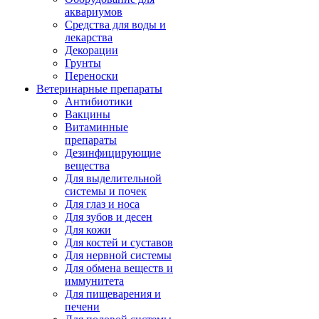
аквариумов
Средства для воды и
лекарства
Декорации
Грунты
Переноски
Ветеринарные препараты
Антибиотики
Вакцины
Витаминные
препараты
Дезинфицирующие
вещества
Для выделительной
системы и почек
Для глаз и носа
Для зубов и десен
Для кожи
Для костей и суставов
Для нервной системы
Для обмена веществ и
иммунитета
Для пищеварения и
печени