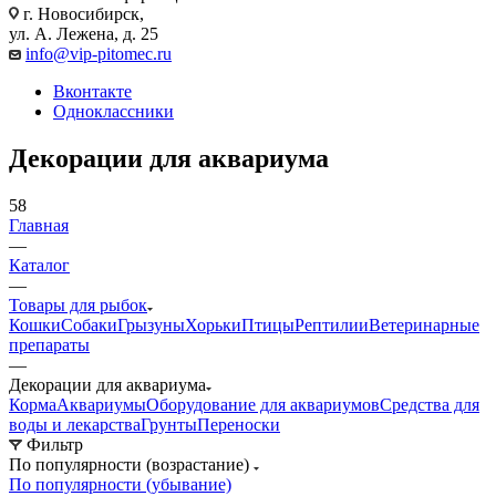
г. Новосибирск,
ул. А. Лежена, д. 25
info@vip-pitomec.ru
Вконтакте
Одноклассники
Декорации для аквариума
58
Главная
—
Каталог
—
Товары для рыбок
Кошки
Собаки
Грызуны
Хорьки
Птицы
Рептилии
Ветеринарные
препараты
—
Декорации для аквариума
Корма
Аквариумы
Оборудование для аквариумов
Средства для
воды и лекарства
Грунты
Переноски
Фильтр
По популярности (возрастание)
По популярности (убывание)