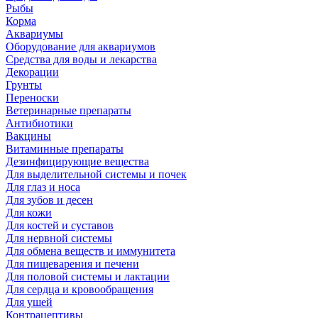
Рыбы
Корма
Аквариумы
Оборудование для аквариумов
Средства для воды и лекарства
Декорации
Грунты
Переноски
Ветеринарные препараты
Антибиотики
Вакцины
Витаминные препараты
Дезинфицирующие вещества
Для выделительной системы и почек
Для глаз и носа
Для зубов и десен
Для кожи
Для костей и суставов
Для нервной системы
Для обмена веществ и иммунитета
Для пищеварения и печени
Для половой системы и лактации
Для сердца и кровообращения
Для ушей
Контрацептивы