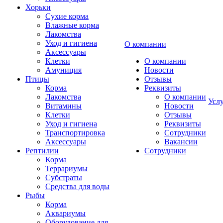
Хорьки
Сухие корма
Влажные корма
Лакомства
Уход и гигиена
О компании
Аксессуары
Клетки
О компании
Амуниция
Новости
Птицы
Отзывы
Корма
Реквизиты
Лакомства
О компании
Усл
Витамины
Новости
Клетки
Отзывы
Уход и гигиена
Реквизиты
Транспортировка
Сотрудники
Аксессуары
Вакансии
Рептилии
Сотрудники
Корма
Террариумы
Субстраты
Средства для воды
Рыбы
Корма
Аквариумы
Оборудование для