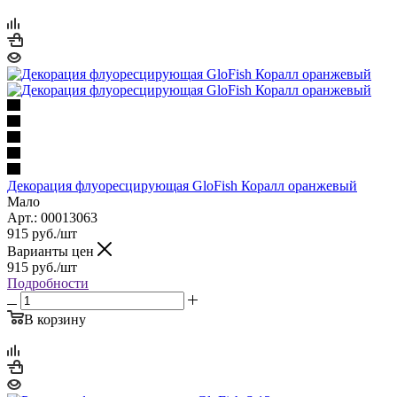
Декорация флуоресцирующая GloFish Коралл оранжевый
Мало
Арт.: 00013063
915
руб.
/шт
Варианты цен
915
руб.
/шт
Подробности
В корзину