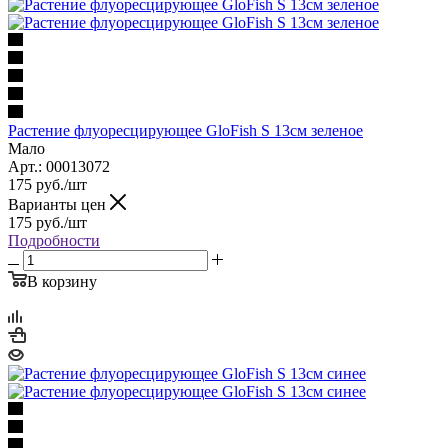
Растение флуоресцирующее GloFish S 13см зеленое
Мало
Арт.: 00013072
175
руб.
/шт
Варианты цен
175
руб.
/шт
Подробности
В корзину