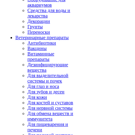
аквариумов
Средства для воды и
лекарства
Декорации
Грунты
Переноски
Ветеринарные препараты
Антибиотики
Вакцины
Витаминные
препараты
Дезинфицирующие
вещества
Для выделительной
системы и почек
Для глаз и носа
Для зубов и десен
Для кожи
Для костей и суставов
Для нервной системы
Для обмена веществ и
иммунитета
Для пищеварения и
печени