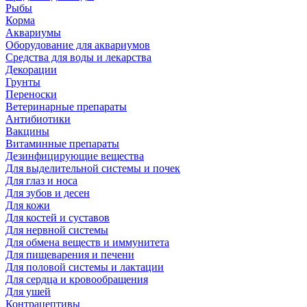
Рыбы
Корма
Аквариумы
Оборудование для аквариумов
Средства для воды и лекарства
Декорации
Грунты
Переноски
Ветеринарные препараты
Антибиотики
Вакцины
Витаминные препараты
Дезинфицирующие вещества
Для выделительной системы и почек
Для глаз и носа
Для зубов и десен
Для кожи
Для костей и суставов
Для нервной системы
Для обмена веществ и иммунитета
Для пищеварения и печени
Для половой системы и лактации
Для сердца и кровообращения
Для ушей
Контрацептивы