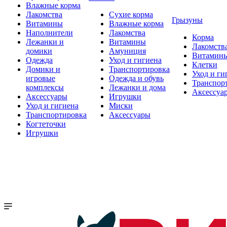
Влажные корма
Лакомства
Сухие корма
Грызуны
Витамины
Влажные корма
Наполнители
Лакомства
Корма
Лежанки и
Витамины
Лакомств
домики
Амуниция
Витамин
Одежда
Уход и гигиена
Клетки
Домики и
Транспортировка
Уход и ги
игровые
Одежда и обувь
Транспор
комплексы
Лежанки и дома
Аксессуа
Аксессуары
Игрушки
Уход и гигиена
Миски
Транспортировка
Аксессуары
Когтеточки
Игрушки