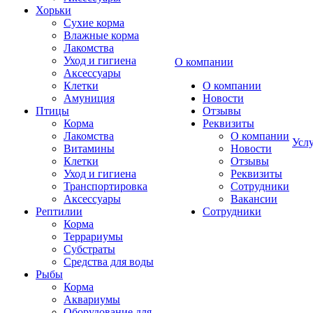
Хорьки
Сухие корма
Влажные корма
Лакомства
Уход и гигиена
О компании
Аксессуары
Клетки
О компании
Амуниция
Новости
Птицы
Отзывы
Корма
Реквизиты
Лакомства
О компании
Усл
Витамины
Новости
Клетки
Отзывы
Уход и гигиена
Реквизиты
Транспортировка
Сотрудники
Аксессуары
Вакансии
Рептилии
Сотрудники
Корма
Террариумы
Субстраты
Средства для воды
Рыбы
Корма
Аквариумы
Оборудование для