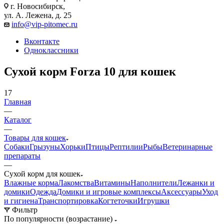
г. Новосибирск,
ул. А. Лежена, д. 25
info@vip-pitomec.ru
Вконтакте
Одноклассники
Сухой корм Forza 10 для кошек
17
Главная
—
Каталог
—
Товары для кошек
Собаки
Грызуны
Хорьки
Птицы
Рептилии
Рыбы
Ветеринарные
препараты
—
Сухой корм для кошек
Влажные корма
Лакомства
Витамины
Наполнители
Лежанки и
домики
Одежда
Домики и игровые комплексы
Аксессуары
Уход
и гигиена
Транспортировка
Когтеточки
Игрушки
Фильтр
По популярности (возрастание)