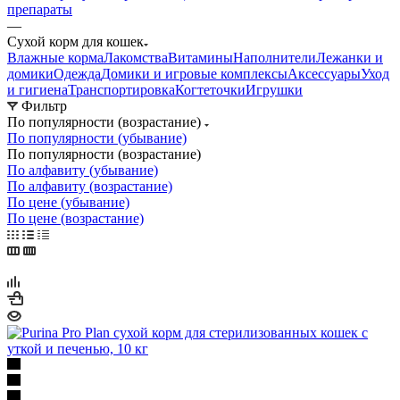
препараты
—
Сухой корм для кошек
Влажные корма
Лакомства
Витамины
Наполнители
Лежанки и
домики
Одежда
Домики и игровые комплексы
Аксессуары
Уход
и гигиена
Транспортировка
Когтеточки
Игрушки
Фильтр
По популярности (возрастание)
По популярности (убывание)
По популярности (возрастание)
По алфавиту (убывание)
По алфавиту (возрастание)
По цене (убывание)
По цене (возрастание)