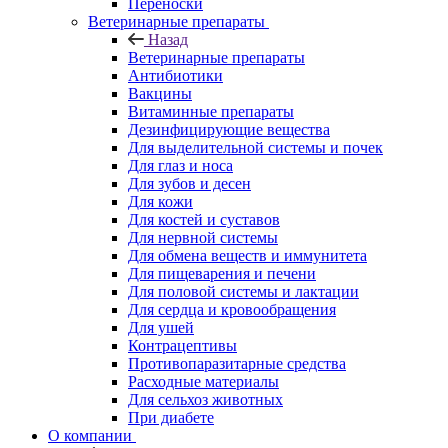
Переноски
Ветеринарные препараты
Назад
Ветеринарные препараты
Антибиотики
Вакцины
Витаминные препараты
Дезинфицирующие вещества
Для выделительной системы и почек
Для глаз и носа
Для зубов и десен
Для кожи
Для костей и суставов
Для нервной системы
Для обмена веществ и иммунитета
Для пищеварения и печени
Для половой системы и лактации
Для сердца и кровообращения
Для ушей
Контрацептивы
Противопаразитарные средства
Расходные материалы
Для сельхоз животных
При диабете
О компании