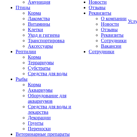
Амуниция
Новости
Птицы
Отзывы
Корма
Реквизиты
Лакомства
О компании
Усл
Витамины
Новости
Клетки
Отзывы
Уход и гигиена
Реквизиты
Транспортировка
Сотрудники
Аксессуары
Вакансии
Рептилии
Сотрудники
Корма
Террариумы
Субстраты
Средства для воды
Рыбы
Корма
Аквариумы
Оборудование для
аквариумов
Средства для воды и
лекарства
Декорации
Грунты
Переноски
Ветеринарные препараты