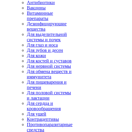
Антибиотики
Вакцины
Витаминные
препараты
Дезинфицирующие
вещества
Для выделительной
системы и почек
Для глаз и носа
Для зубов и десен
Для кожи
Для костей и суставов
Для нервной системы
Для обмена веществ и
иммунитета
Для пищеварения и
печени
Для половой системы
и лактации
Для сердца и
кровообращения
Для ушей
Контрацептивы
Противопаразитарные
средства