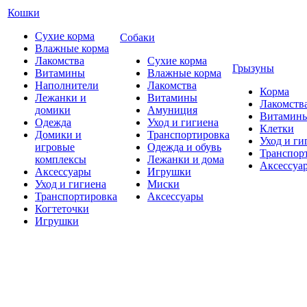
Кошки
Сухие корма
Собаки
Влажные корма
Лакомства
Сухие корма
Грызуны
Витамины
Влажные корма
Наполнители
Лакомства
Корма
Лежанки и
Витамины
Лакомств
домики
Амуниция
Витамин
Одежда
Уход и гигиена
Клетки
Домики и
Транспортировка
Уход и ги
игровые
Одежда и обувь
Транспор
комплексы
Лежанки и дома
Аксессуа
Аксессуары
Игрушки
Уход и гигиена
Миски
Транспортировка
Аксессуары
Когтеточки
Игрушки