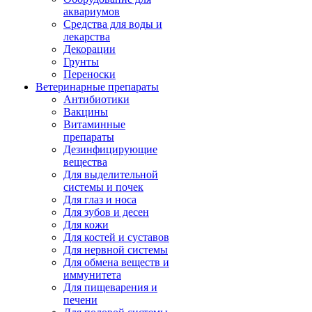
аквариумов
Средства для воды и
лекарства
Декорации
Грунты
Переноски
Ветеринарные препараты
Антибиотики
Вакцины
Витаминные
препараты
Дезинфицирующие
вещества
Для выделительной
системы и почек
Для глаз и носа
Для зубов и десен
Для кожи
Для костей и суставов
Для нервной системы
Для обмена веществ и
иммунитета
Для пищеварения и
печени