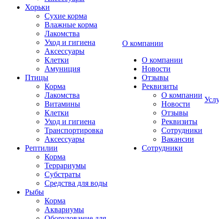
Хорьки
Сухие корма
Влажные корма
Лакомства
Уход и гигиена
О компании
Аксессуары
Клетки
О компании
Амуниция
Новости
Птицы
Отзывы
Корма
Реквизиты
Лакомства
О компании
Усл
Витамины
Новости
Клетки
Отзывы
Уход и гигиена
Реквизиты
Транспортировка
Сотрудники
Аксессуары
Вакансии
Рептилии
Сотрудники
Корма
Террариумы
Субстраты
Средства для воды
Рыбы
Корма
Аквариумы
Оборудование для