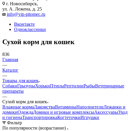
г. Новосибирск,
ул. А. Лежена, д. 25
info@vip-pitomec.ru
Вконтакте
Одноклассники
Сухой корм для кошек
836
Главная
—
Каталог
—
Товары для кошек
Собаки
Грызуны
Хорьки
Птицы
Рептилии
Рыбы
Ветеринарные
препараты
—
Сухой корм для кошек
Влажные корма
Лакомства
Витамины
Наполнители
Лежанки и
домики
Одежда
Домики и игровые комплексы
Аксессуары
Уход
и гигиена
Транспортировка
Когтеточки
Игрушки
Фильтр
По популярности (возрастание)