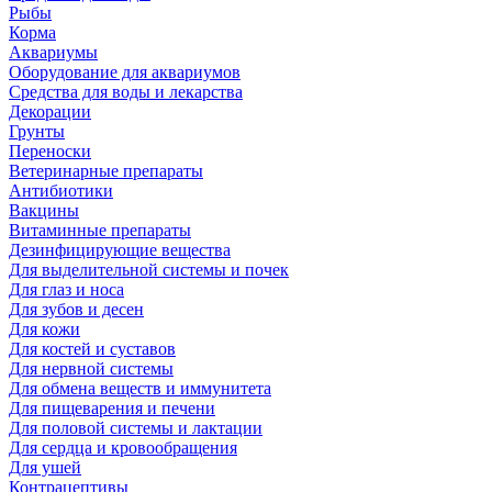
Рыбы
Корма
Аквариумы
Оборудование для аквариумов
Средства для воды и лекарства
Декорации
Грунты
Переноски
Ветеринарные препараты
Антибиотики
Вакцины
Витаминные препараты
Дезинфицирующие вещества
Для выделительной системы и почек
Для глаз и носа
Для зубов и десен
Для кожи
Для костей и суставов
Для нервной системы
Для обмена веществ и иммунитета
Для пищеварения и печени
Для половой системы и лактации
Для сердца и кровообращения
Для ушей
Контрацептивы